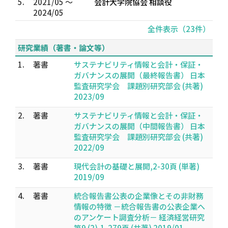
5.
2021/05 ～
会計大学院協会 相談役
2024/05
全件表示（23件）
研究業績（著書・論文等）
1.
著書
サステナビリティ情報と会計・保証・
ガバナンスの展開（最終報告書） 日本
監査研究学会 課題別研究部会 (共著)
2023/09
2.
著書
サステナビリティ情報と会計・保証・
ガバナンスの展開（中間報告書） 日本
監査研究学会 課題別研究部会 (共著)
2022/09
3.
著書
現代会計の基礎と展開,2-30頁 (単著)
2019/09
4.
著書
統合報告書公表の企業像とその非財務
情報の特徴 －統合報告書の公表企業へ
のアンケート調査分析－ 経済経営研究
第9 (2),1-279頁 (共著) 2019/01