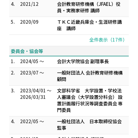
4.
2021/12
会計教育研修機構（JFAEL）役
員・実務家研修 講師
5.
2020/09
ＴＫＣ近畿兵庫会・生涯研修講
座 講師
全件表示（17件）
委員会・協会等
1.
2024/05 ～
会計大学院協会 副理事長
2.
2023/07 ～
一般財団法人 会計教育研修機構
顧問
3.
2023/04/01 ～
文部科学省 大学設置・学校法
2026/03/31
人審議会（大学設置分科会） 設
置計画履行状況等調査委員会 専
門委員
4.
2022/05 ～
一般社団法人 日本取締役協会
監事