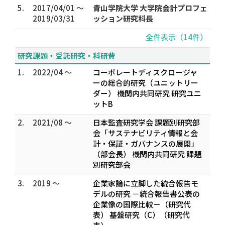
5.
2017/04/01 ～
青山学院大学 大学院会計プロフェ
2019/03/31
ッション研究科長
全件表示（14件）
研究課題・受託研究・科研費
1.
2022/04 ～
コーポレートディスクロージャ
ーの総合的研究（ユニットリー
ダー） 機関内共同研究 研究ユニ
ットB
2.
2021/08 ～
日本監査研究学会 課題別研究部
会「サステナビリティ情報と会
計・保証・ガバナンスの展開」
（部会長） 機関内共同研究 課題
別研究部会
3.
2019 ～
企業家論に立脚した統合報告モ
デルの研究 －統合報告書公表の
企業像の国際比較－（研究代
表） 基盤研究（C）（研究代