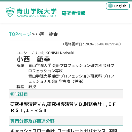
English
研究者情報
TOPページ
> 小西 範幸
（最終更新日 : 2026-06-06 06:59:46）
コニシ ノリユキ
KONISHI Noriyuki
小西 範幸
所属
青山学院大学 会計プロフェッション研究科 会計プ
ロフェッション専攻
青山学院大学 会計プロフェッション研究科 プロフ
ェッショナル会計学専攻（併任）
職種
教授
担当科目
研究指導演習ⅤＡ,研究指導演習ⅤＢ,財務会計Ⅰ,ＩＦ
ＲＳⅠ,ＩＦＲＳⅡ
専門分野及び関連分野
キャッシュフロー会計, コーポレートガバナンス, 国際