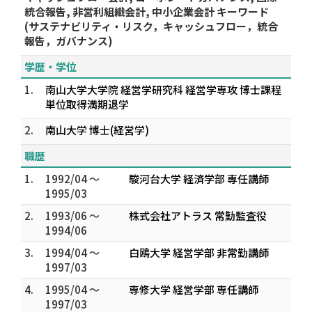
統合報告, 非営利組織会計, 中小企業会計 キーワード
(サステナビリティ・リスク，キャッシュフロー，統合
報告，ガバナンス)
学歴・学位
1.
南山大学大学院 経営学研究科 経営学専攻 博士課程
単位取得満期退学
2.
南山大学 博士(経営学)
職歴
1.
1992/04 ～
駿河台大学 経済学部 専任講師
1995/03
2.
1993/06 ～
株式会社アトラス 常勤監査役
1994/06
3.
1994/04 ～
白鴎大学 経営学部 非常勤講師
1997/03
4.
1995/04 ～
専修大学 経営学部 専任講師
1997/03