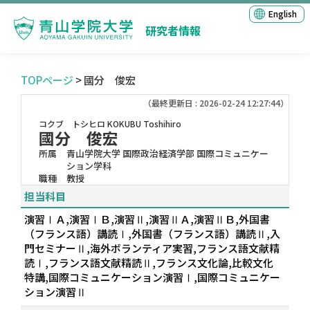
English
研究者情報
TOPページ
> 國分 俊宏
（最終更新日 : 2026-02-24 12:27:44）
コクブ トシヒロ
KOKUBU Toshihiro
國分 俊宏
所属
青山学院大学 国際政治経済学部 国際コミュニケー
ション学科
職種
教授
担当科目
演習ⅠＡ,演習ⅠＢ,演習Ⅱ,演習ⅡＡ,演習ⅡＢ,外国書
（フランス語）講読Ⅰ,外国書（フランス語）講読Ⅱ,入
門セミナーⅡ,海外ボランティア実習,フランス語文献精
読Ⅰ,フランス語文献精読Ⅱ,フランス文化論,比較文化
特講,国際コミュニケーション演習Ⅰ,国際コミュニケー
ション演習Ⅱ