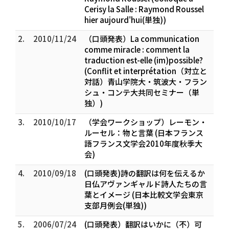
Cerisy la Salle : Raymond Roussel
hier aujourd'hui(単独))
2.
2010/11/24
（口頭発表）La communication
comme miracle : comment la
traduction est-elle (im)possible?
(Conflit et interprétation（対立と
対話）青山学院大・筑波大・フラン
シュ・コンテ大共同セミナー（単
独）)
3.
2010/10/17
（学会ワークショップ）レーモン・
ルーセル：物と言葉 (日本フランス
語フランス文学会2010年度秋季大
会)
4.
2010/09/18
(口頭発表)詩の翻訳は何を伝えるか――
日仏アヴァンギャルド詩人たちの言
葉とイメージ (日本比較文学会東京
支部月例会(単独))
5.
2006/07/24
(口頭発表）翻訳はいかに（不）可