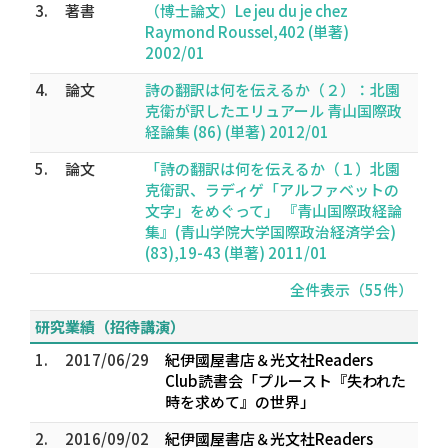
3.
著書
（博士論文）Le jeu du je chez
Raymond Roussel,402 (単著)
2002/01
4.
論文
詩の翻訳は何を伝えるか（２）：北園
克衛が訳したエリュアール 青山国際政
経論集 (86) (単著) 2012/01
5.
論文
「詩の翻訳は何を伝えるか（１）北園
克衛訳、ラディゲ「アルファベットの
文字」をめぐって」 『青山国際政経論
集』(青山学院大学国際政治経済学会)
(83),19-43 (単著) 2011/01
全件表示（55件）
研究業績（招待講演）
1.
2017/06/29
紀伊國屋書店＆光文社Readers
Club読書会「プルースト『失われた
時を求めて』の世界」
2.
2016/09/02
紀伊國屋書店＆光文社Readers