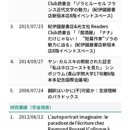
Club読書会 「ゾラとルーセル フラ
ンス近代文学の魅力」 (紀伊國屋書
店新宿本店8階イベントスペース)
3.
2015/07/23
紀伊國屋書店&光文社 Readers
Club読書会 「『居酒屋』『ナナ』
だけじゃない！ "短篇作家"ゾラの
魅力に迫る」 (紀伊國屋書店新宿本
店8階イベントスペース)
4.
2014/09/27
ヤン･カルスキの黙殺された証言
「私はホロコーストを見た」 シン
ポジウム (青山学院大学17号館6階
本多記念国際会議場)
5.
2006/07/24
翻訳はいかに(不)可能か：言語理解
のパラドックス
研究業績（学会発表）
1.
2012/06/12
L'autoportrait imaginaire : le
paradoxe de l'écriture chez
Raymond Roussel (Colloque à