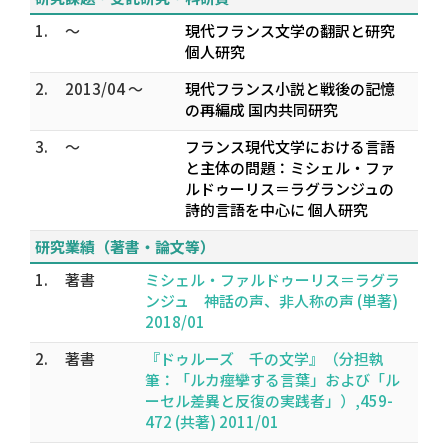
1.
～
現代フランス文学の翻訳と研究
個人研究
2.
2013/04 ～
現代フランス小説と戦後の記憶
の再編成 国内共同研究
3.
～
フランス現代文学における言語
と主体の問題：ミシェル・ファ
ルドゥーリス＝ラグランジュの
詩的言語を中心に 個人研究
研究業績（著書・論文等）
1.
著書
ミシェル・ファルドゥーリス＝ラグラ
ンジュ 神話の声、非人称の声 (単著)
2018/01
2.
著書
『ドゥルーズ 千の文学』（分担執
筆：「ルカ――痙攣する言葉」および「ル
ーセル――差異と反復の実践者」）,459-
472 (共著) 2011/01