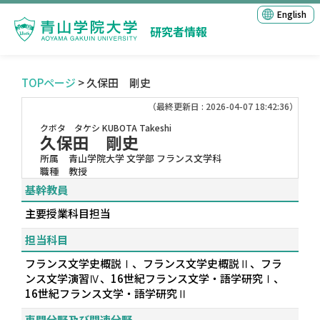
English
研究者情報
TOPページ
> 久保田 剛史
（最終更新日 : 2026-04-07 18:42:36）
クボタ タケシ
KUBOTA Takeshi
久保田 剛史
所属
青山学院大学 文学部 フランス文学科
職種
教授
基幹教員
主要授業科目担当
担当科目
フランス文学史概説Ⅰ、フランス文学史概説Ⅱ、フラ
ンス文学演習Ⅳ、16世紀フランス文学・語学研究Ⅰ、
16世紀フランス文学・語学研究Ⅱ
専門分野及び関連分野