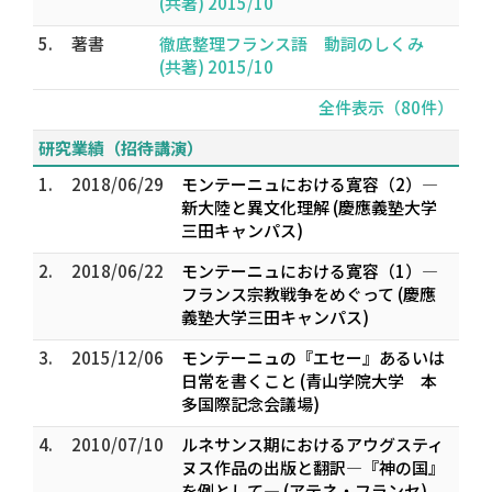
(共著) 2015/10
5.
著書
徹底整理フランス語 動詞のしくみ
(共著) 2015/10
全件表示（80件）
研究業績（招待講演）
1.
2018/06/29
モンテーニュにおける寛容（2）―
新大陸と異文化理解 (慶應義塾大学
三田キャンパス)
2.
2018/06/22
モンテーニュにおける寛容（1）―
フランス宗教戦争をめぐって (慶應
義塾大学三田キャンパス)
3.
2015/12/06
モンテーニュの『エセー』あるいは
日常を書くこと (青山学院大学 本
多国際記念会議場)
4.
2010/07/10
ルネサンス期におけるアウグスティ
ヌス作品の出版と翻訳―『神の国』
を例として― (アテネ・フランセ)