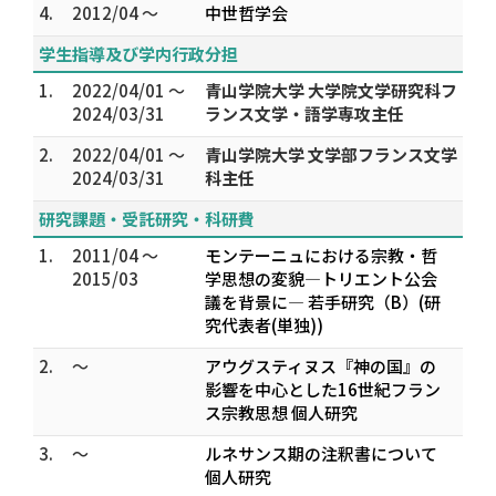
4.
2012/04 ～
中世哲学会
学生指導及び学内行政分担
1.
2022/04/01 ～
青山学院大学 大学院文学研究科フ
2024/03/31
ランス文学・語学専攻主任
2.
2022/04/01 ～
青山学院大学 文学部フランス文学
2024/03/31
科主任
研究課題・受託研究・科研費
1.
2011/04 ～
モンテーニュにおける宗教・哲
2015/03
学思想の変貌―トリエント公会
議を背景に― 若手研究（B）(研
究代表者(単独))
2.
～
アウグスティヌス『神の国』の
影響を中心とした16世紀フラン
ス宗教思想 個人研究
3.
～
ルネサンス期の注釈書について
個人研究