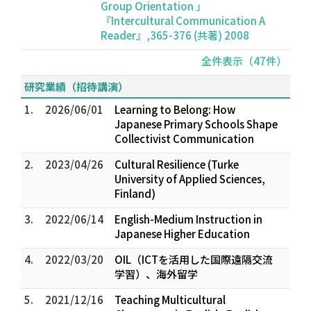
Group Orientation 」
『Intercultural Communication A
Reader』,365-376 (共著) 2008
全件表示（47件）
研究業績（招待講演）
1.
2026/06/01
Learning to Belong: How
Japanese Primary Schools Shape
Collectivist Communication
2.
2023/04/26
Cultural Resilience (Turke
University of Applied Sciences,
Finland)
3.
2022/06/14
English-Medium Instruction in
Japanese Higher Education
4.
2022/03/20
OIL（ICTを活用した国際遠隔交流
学習）、海外留学
5.
2021/12/16
Teaching Multicultural