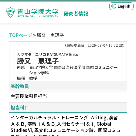
English
研究者情報
TOPページ
> 勝又 恵理子
（最終更新日 : 2026-08-04 13:32:28）
カツマタ エリコ
KATSUMATA Eriko
勝又 恵理子
所属
青山学院大学 国際政治経済学部 国際コミュニケー
ション学科
職種
教授
基幹教員
主要授業科目担当
担当科目
インターカルチュラル・トレーニング, Writing, 演習Ⅰ
Ａ & Ｂ, 演習ⅡＡ & Ｂ,入門セミナーI &Ⅱ, Global
Studies VI, 異文化コミュニケーション論、国際コミュ