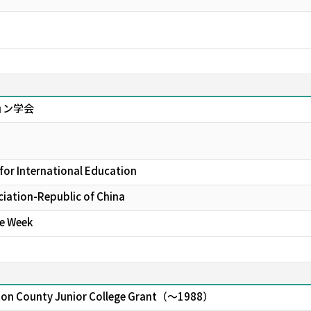
ョン学会
for International Education
ciation-Republic of China
ge Week
ounty Junior College Grant（～1988）