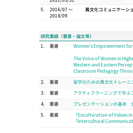
5.
2016/07 ～
異文化コミュニケーショ
2018/09
研究業績（著書・論文等）
1.
著書
Women's Empowerment for a 
The Voice of Women in Highe
Western and Eastern Percep
Classroom Pedagogy Through
2.
著書
留学のための異文化トレーニング 
3.
著書
アクティブラーニングで学ぶコミュ
4.
著書
プレゼンテーションの基本 協働学
5.
著書
「Enculturation of Values in
『Intercultural Communica