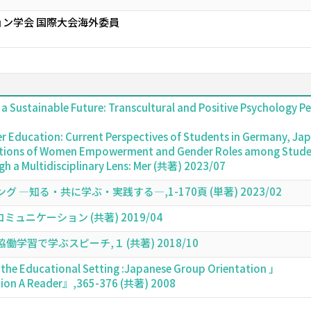
ン学会 国際大会海外委員
Sustainable Future: Transcultural and Positive Psychology Pe
r Education: Current Perspectives of Students in Germany, Jap
tions of Women Empowerment and Gender Roles among Students 
 a Multidisciplinary Lens: Mer (共著) 2023/07
―知る・共に学ぶ・実践する―,1-170頁 (単著) 2023/02
ニケーション (共著) 2019/04
習で学ぶスピーチ,１ (共著) 2018/10
 the Educational Setting :Japanese Group Orientation 」
tion A Reader』,365-376 (共著) 2008