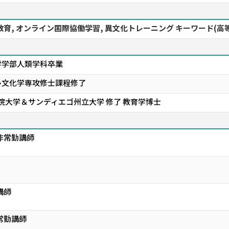
教育, オンライン国際協働学習, 異文化トレーニング キーワード(高
学学部人類学科卒業
多文化学専攻修士課程修了
院大学＆サンディエゴ州立大学 修了 教育学博士
非常勤講師
講師
常勤講師