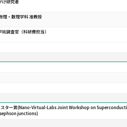
がけ研究者
 物理・数理学科 准教授
学術調査官（科研費担当）
o-Virtual-Labs Joint Workshop on Superconductivity 20
osephson junctions)