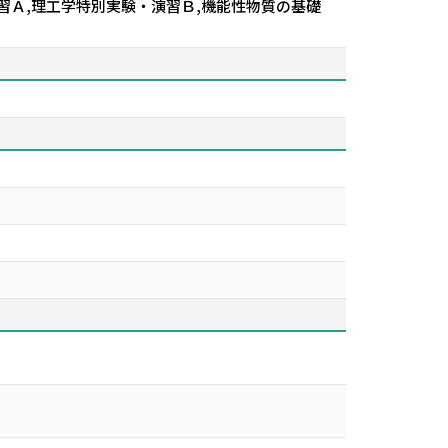
演習Ａ,理工学特別実験・演習Ｂ,機能性物質の基礎