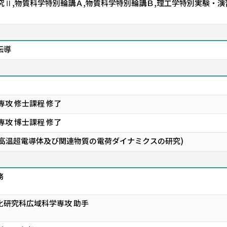
研究Ⅱ,物質科学特別輪講Ａ,物質科学特別輪講Ｂ,理工学特別実験・
伝導
専攻 修士課程 修了
専攻 博士課程 修了
いた高温超電導体及び関連物質の電荷ダイナミクスの研究)
務
化研究科広域科学専攻 助手