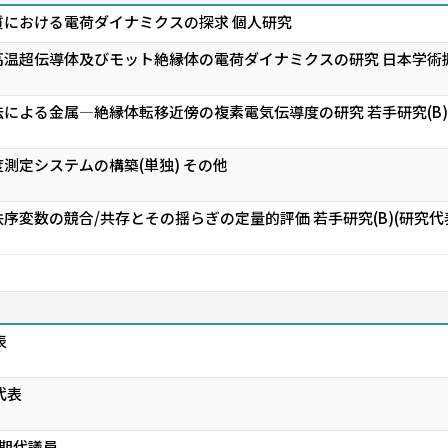
における電荷ダイナミクスの探求 個人研究
温超伝導体及びモット絶縁体の電荷ダイナミクスの研究 日本学術振
による金属―絶縁体転移近傍の複素電気伝導度の研究 若手研究(B)(
測定システムの構築(単独) その他
変数の競合/共存とその揺らぎの定量的評価 若手研究(B)(研究代表
表
代表
4期代議員