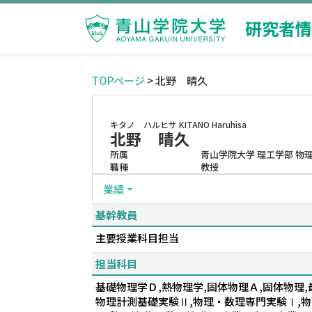
研究者情
TOPページ
> 北野 晴久
キタノ ハルヒサ
KITANO Haruhisa
北野 晴久
所属
青山学院大学 理工学部 物
職種
教授
業績
基幹教員
主要授業科目担当
担当科目
基礎物理学Ｄ,熱物理学,固体物理Ａ,固体物理
物理計測基礎実験Ⅱ,物理・数理専門実験Ⅰ,物