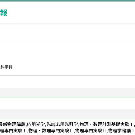
報
理科学科
,最新物理講義,応用光学,先端応用光科学,物理・数理計測基礎実験Ⅰ
理専門実験Ⅰ,物理・数理専門実験Ⅱ,物理専門実験Ⅱ,物理学輪講Ⅰ