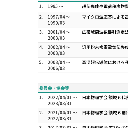
1.
1995 ～
超伝導体や電荷秩序物質
2.
1997/04 ～
マイクロ波応答による高
1999/03
3.
2001/04 ～
広帯域周波数掃引測定法
2003/03
4.
2002/04 ～
汎用粉末複素電気伝導度
2003/03
5.
2003/04 ～
高温超伝導体における秩序
2006/03
委員会・協会等
1.
2022/04/01 ～
日本物理学会 領域６代
2023/03/31
2.
2021/04/01 ～
日本物理学会 領域６副
2022/03/31
3.
2017/03/31 ～
日本物理学会 第73～7