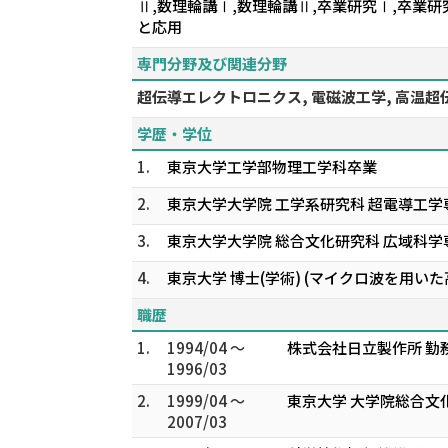
Ⅱ,数理輪講Ⅰ,数理輪講Ⅱ,卒業研究Ⅰ,卒業
と応用
専門分野及び関連分野
超伝導エレクトロニクス, 電磁波工学, 高温超
学歴・学位
1.
東京大学工学部物理工学科卒業
2.
東京大学大学院 工学系研究科 超電導工学
3.
東京大学大学院 総合文化研究科 広域科学
4.
東京大学 博士(学術) (マイクロ波を用
職歴
1.
1994/04 ～
株式会社日立製作所 勤
1996/03
2.
1999/04 ～
東京大学 大学院総合文
2007/03