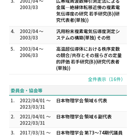
3.
2001/04 ～
広帯域周波数掃引測定法による
2003/03
金属―絶縁体転移近傍の複素電
気伝導度の研究 若手研究(B)(研
究代表者(単独))
4.
2002/04 ～
汎用粉末複素電気伝導度測定シ
2003/03
ステムの構築(単独) その他
5.
2003/04 ～
高温超伝導体における秩序変数
2006/03
の競合/共存とその揺らぎの定量
的評価 若手研究(B)(研究代表者
(単独))
全件表示（16件）
委員会・協会等
1.
2022/04/01 ～
日本物理学会 領域６代表
2023/03/31
2.
2021/04/01 ～
日本物理学会 領域６副代表
2022/03/31
3.
2017/03/31 ～
日本物理学会 第73～74期代議員