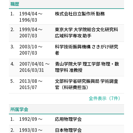
職歴
1.
1994/04 ～
株式会社日立製作所 勤務
1996/03
2.
1999/04 ～
東京大学 大学院総合文化研究科
2007/03
広域科学専攻 助手
3.
2003/10 ～
科学技術振興機構 さきがけ研究
2007/03
者
4.
2007/04/01 ～
青山学院大学 理工学部 物理・数
2016/03/31
理学科 准教授
5.
2013/08 ～
文部科学省研究振興局 学術調査
2015/07
官（科研費担当）
全件表示（7件）
所属学会
1.
1992/09 ～
応用物理学会
2.
1993/03 ～
日本物理学会