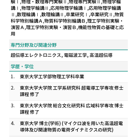
験Ⅰ,物理・数理専門実験Ⅱ,物理専門実験Ⅱ,物理学輪
講Ⅰ,物理学輪講Ⅱ,応用物理学輪講Ⅰ,応用物理学輪講
Ⅱ,数理輪講Ⅰ,数理輪講Ⅱ,卒業研究Ⅰ,卒業研究Ⅱ,物質
科学特別輪講Ａ,物質科学特別輪講Ｂ,理工学特別実験・
演習Ａ,理工学特別実験・演習Ｂ,機能性物質の基礎と応
用
専門分野及び関連分野
超伝導エレクトロニクス, 電磁波工学, 高温超伝導
学歴・学位
1.
東京大学工学部物理工学科卒業
2.
東京大学大学院 工学系研究科 超電導工学専攻 修士
課程 修了
3.
東京大学大学院 総合文化研究科 広域科学専攻 博士
課程 修了
4.
東京大学 博士(学術) (マイクロ波を用いた高温超電
導体及び関連物質の電荷ダイナミクスの研究)