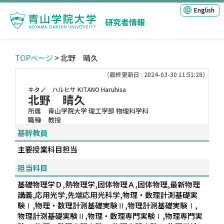
English
研究者情報
TOPページ
> 北野 晴久
（最終更新日 : 2024-03-30 11:51:28）
キタノ ハルヒサ
KITANO Haruhisa
北野 晴久
所属
青山学院大学 理工学部 物理科学科
職種
教授
基幹教員
主要授業科目担当
担当科目
基礎物理学Ｄ,熱物理学,固体物理Ａ,固体物理,最新物理
講義,応用光学,先端応用光科学,物理・数理計測基礎実
験Ⅰ,物理・数理計測基礎実験Ⅱ,物理計測基礎実験Ⅰ,
物理計測基礎実験Ⅱ,物理・数理専門実験Ⅰ,物理専門実