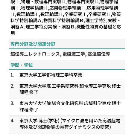
験Ⅰ,物理・数理専門実験Ⅱ,物理専門実験Ⅱ,物理学輪
講Ⅰ,物理学輪講Ⅱ,応用物理学輪講Ⅰ,応用物理学輪講
Ⅱ,数理輪講Ⅰ,数理輪講Ⅱ,卒業研究Ⅰ,卒業研究Ⅱ,物質
科学特別輪講Ａ,物質科学特別輪講Ｂ,理工学特別実験・
演習Ａ,理工学特別実験・演習Ｂ,機能性物質の基礎と応
用
専門分野及び関連分野
超伝導エレクトロニクス, 電磁波工学, 高温超伝導
学歴・学位
1.
東京大学工学部物理工学科卒業
2.
東京大学大学院 工学系研究科 超電導工学専攻 修士
課程 修了
3.
東京大学大学院 総合文化研究科 広域科学専攻 博士
課程 修了
4.
東京大学 博士(学術) (マイクロ波を用いた高温超電
導体及び関連物質の電荷ダイナミクスの研究)