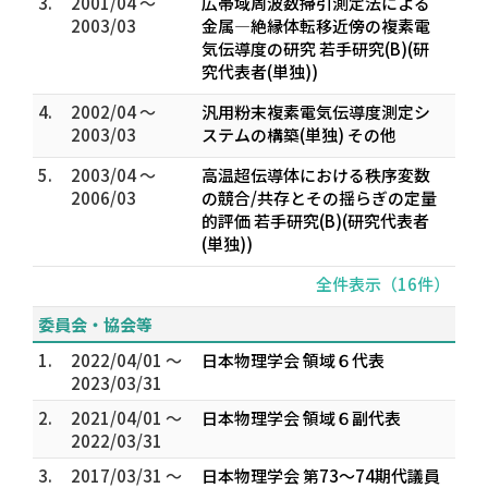
3.
2001/04 ～
広帯域周波数掃引測定法による
2003/03
金属―絶縁体転移近傍の複素電
気伝導度の研究 若手研究(B)(研
究代表者(単独))
4.
2002/04 ～
汎用粉末複素電気伝導度測定シ
2003/03
ステムの構築(単独) その他
5.
2003/04 ～
高温超伝導体における秩序変数
2006/03
の競合/共存とその揺らぎの定量
的評価 若手研究(B)(研究代表者
(単独))
全件表示（16件）
委員会・協会等
1.
2022/04/01 ～
日本物理学会 領域６代表
2023/03/31
2.
2021/04/01 ～
日本物理学会 領域６副代表
2022/03/31
3.
2017/03/31 ～
日本物理学会 第73～74期代議員