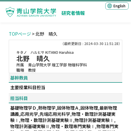
English
研究者情報
TOPページ
> 北野 晴久
（最終更新日 : 2024-03-30 11:51:28）
キタノ ハルヒサ
KITANO Haruhisa
北野 晴久
所属
青山学院大学 理工学部 物理科学科
職種
教授
基幹教員
主要授業科目担当
担当科目
基礎物理学Ｄ,熱物理学,固体物理Ａ,固体物理,最新物理
講義,応用光学,先端応用光科学,物理・数理計測基礎実
験Ⅰ,物理・数理計測基礎実験Ⅱ,物理計測基礎実験Ⅰ,
物理計測基礎実験Ⅱ,物理・数理専門実験Ⅰ,物理専門実