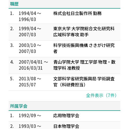
職歴
1.
1994/04 ～
株式会社日立製作所 勤務
1996/03
2.
1999/04 ～
東京大学 大学院総合文化研究科
2007/03
広域科学専攻 助手
3.
2003/10 ～
科学技術振興機構 さきがけ研究
2007/03
者
4.
2007/04/01 ～
青山学院大学 理工学部 物理・数
2016/03/31
理学科 准教授
5.
2013/08 ～
文部科学省研究振興局 学術調査
2015/07
官（科研費担当）
全件表示（7件）
所属学会
1.
1992/09 ～
応用物理学会
2.
1993/03 ～
日本物理学会