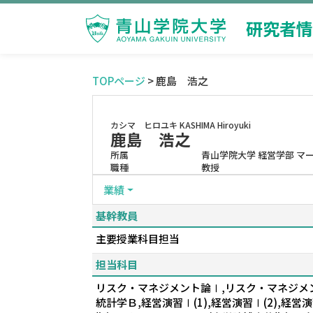
研究者情
TOPページ
> 鹿島 浩之
カシマ ヒロユキ
KASHIMA Hiroyuki
鹿島 浩之
所属
青山学院大学 経営学部 マ
職種
教授
業績
基幹教員
主要授業科目担当
担当科目
リスク・マネジメント論Ⅰ,リスク・マネジメン
統計学Ｂ,経営演習Ⅰ(1),経営演習Ⅰ(2),経