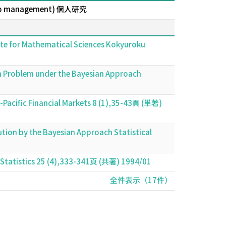
io management) 個人研究
tute for Mathematical Sciences Kokyuroku
on Problem under the Bayesian Approach
-Pacific Financial Markets 8 (1),35-43頁 (単著)
ution by the Bayesian Approach Statistical
 Statistics 25 (4),333-341頁 (共著) 1994/01
全件表示（17件）