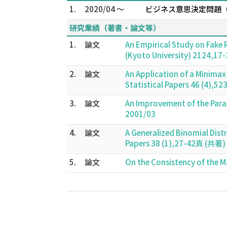
1.
2020/04 ～
ビジネス意思決定問題（data-d
研究業績（著書・論文等）
1.
論文
An Empirical Study on Fake 
(Kyoto University) 2124,1
2.
論文
An Application of a Minimax
Statistical Papers 46 (4),
3.
論文
An Improvement of the Param
2001/03
4.
論文
A Generalized Binomial Dist
Papers 38 (1),27-42頁 (共著)
5.
論文
On the Consistency of the 