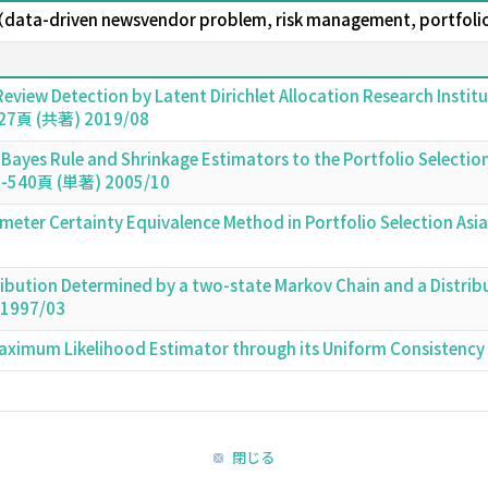
riven newsvendor problem, risk management, portfol
Review Detection by Latent Dirichlet Allocation Research Insti
7-27頁 (共著) 2019/08
 Bayes Rule and Shrinkage Estimators to the Portfolio Selecti
523-540頁 (単著) 2005/10
eter Certainty Equivalence Method in Portfolio Selection Asia
ribution Determined by a two-state Markov Chain and a Distrib
 1997/03
Maximum Likelihood Estimator through its Uniform Consistency
閉じる