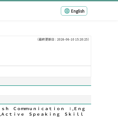
English
（最終更新日 : 2026-06-10 15:20:25）
ｇｌｉｓｈ Ｃｏｍｍｕｎｉｃａｔｉｏｎ Ⅰ,Ｅｎｇ
Ａ,Ａｃｔｉｖｅ Ｓｐｅａｋｉｎｇ Ｓｋｉｌｌ