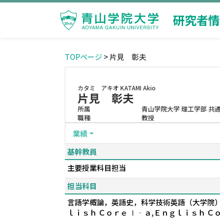
研究者情
TOPページ
> 片見 彰夫
カタミ アキオ
KATAMI Akio
片見 彰夫
所属
青山学院大学 理工学部 共
職種
教授
業績
基幹教員
主要授業科目担当
担当科目
言語学概論，英語史，科学技術英語（大学院）、S
ｌｉｓｈ Ｃｏｒｅ Ⅰ‐ａ,Ｅｎｇｌｉｓｈ 