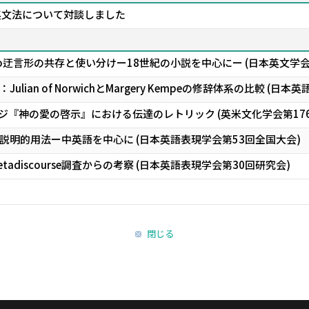
英文法について対談しました
迂言形の共存と使い分けー18世紀の小説を中心にー (日本英文学会
lian of NorwichとMargery Kempeの修辞体系の比較 (日
ジ『神の愛の啓示』における伝達のレトリック (英米文化学会第176
説明的用法ー中英語を中心に (日本英語表現学会第53回全国大会)
adiscourse調査からの考察 (日本英語表現学会第30回研究会)
閉じる