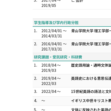
5.
2017/04 ～
∟ 会計
2019/05
学生指導及び学内行政分担
1.
2012/04/01 ～
青山学院大学 理工学部
2014/03/31
2.
2016/04/01 ～
青山学院大学 理工学部
2017/03/31
研究課題・受託研究・科研費
1.
2018/04 ～
歴史語用論・通時文体
2019/03
2.
2019/04 ～
英語史における意思伝
2022/03
3.
2022/04 ～
15世紀英語の語法と文
4.
～
イギリス中世キリスト教
5.
～
文体に反映された英語の