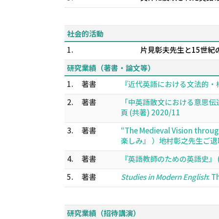
社会的活動
1.
片見彰夫先生と15世紀
研究業績（著書・論文等）
1.
著書
『近代英語における文法的・構文的
2.
著書
「中英語散文における意思伝達
頁 (共著) 2020/11
3.
著書
“The Medieval Vision throu
楽しみ』 ）地村彰之先生ご退職記
4.
著書
『英語教師のための英語史』 (共著
5.
著書
Studies in Modern English
: T
研究業績（招待講演）