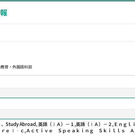
報
通教育・外国語科目
tudy Abroad, 英語（ⅠＡ）－１,英語（ⅠＡ）－２,Ｅｎ
Ｃｏｒｅ Ⅰ‐ｃ,Ａｃｔｉｖｅ Ｓｐｅａｋｉｎｇ Ｓｋｉｌｌｓ 