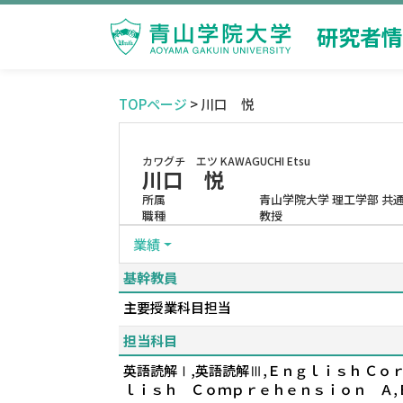
研究者情
TOPページ
> 川口 悦
カワグチ エツ
KAWAGUCHI Etsu
川口 悦
所属
青山学院大学 理工学部 共
職種
教授
業績
基幹教員
主要授業科目担当
担当科目
英語読解Ⅰ,英語読解Ⅲ,Ｅｎｇｌｉｓｈ Ｃｏｒ
ｌｉｓｈ Ｃｏｍｐｒｅｈｅｎｓｉｏｎ Ａ,