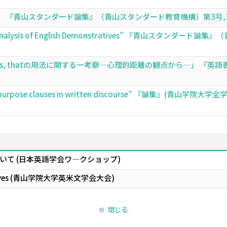
」 『青山スタンダード論集』（青山スタンダード教育機構）第3号,301-32
sed Analysis of English Demonstratives” 『青山スタンダ
, thatの用法に関する一考察―心理的距離の観点から―」 『英語表現研究
d final purpose clauses in written discourse” 『論集』(青
いて (日本英語学会ワ―クショップ)
tives (青山学院大学英米文学会大会)
閉じる