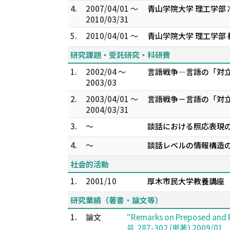
4.
2007/04/01 ～
青山学院大学 理工学部 
2010/03/31
5.
2010/04/01 ～
青山学院大学 理工学部 
研究課題・受託研究・科研費
1.
2002/04 ～
言語戦争―言語の「対立
2003/03
2.
2003/04/01 ～
言語戦争－言語の「対立
2004/03/31
3.
～
談話における照応表現の
4.
～
談話レベルの情報構造の
社会的活動
1.
2001/10
厚木市民大学教養講座
研究業績（著書・論文等）
1.
論文
“Remarks on Preposed 
号,287-302 (単著) 2009/01