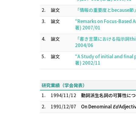
2.
論文
「情報の重要度とbecause節
3.
論文
“Remarks on Focus-Ba
著) 2007/01
4.
論文
「書き言葉における指示詞this
2004/06
5.
論文
“A Study of initial an
著) 2002/11
研究業績（学会発表）
1.
1994/11/12
動詞派生名詞の可算性につ
2.
1991/12/07
On Denominal
Ed
Adjec