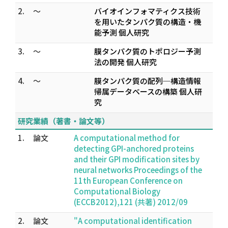
2.
～
バイオインフォマティクス技術
を用いたタンパク質の構造・機
能予測 個人研究
3.
～
膜タンパク質のトポロジー予測
法の開発 個人研究
4.
～
膜タンパク質の配列─構造情報
帰属データベースの構築 個人研
究
研究業績（著書・論文等）
1.
論文
A computational method for
detecting GPI-anchored proteins
and their GPI modification sites by
neural networks Proceedings of the
11th European Conference on
Computational Biology
(ECCB2012),121 (共著) 2012/09
2.
論文
"A computational identification