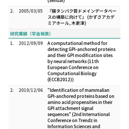
(Sendai)
2.
2005/03/05
『膜タンパク質ドメインデータベー
スの構築に向けて』 (かずさアカデ
ミアホール, 木更津)
研究業績（学会発表）
1.
2012/09/09
A computational method for
detecting GPI-anchored proteins
and their GPI modification sites
by neural networks (11th
European Conference on
Computational Biology
(ECCB2012))
2.
2010/12/06
"Identification of mammalian
GPI-anchored proteins based on
amino acid propensities in their
GPI attachment signal
sequences" (2nd International
Conference on Trendz in
Information Sciences and