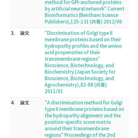
method for GPI-anchored proteins
by artificial neural network" Current
Bioinformatics (Bentham Science
Publishers),125-131 (共著) 2012/06
3.
論文
"Discrimination of Golgi type II
membrane proteins based on their
hydropathy profiles and the amino
acid propensities of their
transmembrane regions"
Bioscience, Biotechnology, and
Biochemistry (Japan Society for
Bioscience, Biotechnology, and
Agrochemistry),82-88 (共著)
2011/01
4.
論文
"A discrimination method for Golgi
type II membrane proteins based on
the hydropathy alignment and the
position-specific score matrix
around their transmembrane
regions" Proceedings of the 2nd