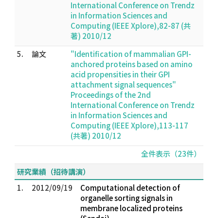
International Conference on Trendz
in Information Sciences and
Computing (IEEE Xplore),82-87 (共
著) 2010/12
5.
論文
"Identification of mammalian GPI-
anchored proteins based on amino
acid propensities in their GPI
attachment signal sequences"
Proceedings of the 2nd
International Conference on Trendz
in Information Sciences and
Computing (IEEE Xplore),113-117
(共著) 2010/12
全件表示（23件）
研究業績（招待講演）
1.
2012/09/19
Computational detection of
organelle sorting signals in
membrane localized proteins