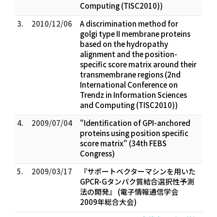
Computing (TISC2010))
3.
2010/12/06
A discrimination method for
golgi type II membrane proteins
based on the hydropathy
alignment and the position-
specific score matrix around their
transmembrane regions (2nd
International Conference on
Trendz in Information Sciences
and Computing (TISC2010))
4.
2009/07/04
"Identification of GPI-anchored
proteins using position specific
score matrix" (34th FEBS
Congress)
5.
2009/03/17
『サポートベクターマシンを用いた
GPCR-Gタンパク質結合選択性予測
法の開発』 (電子情報通信学会
2009年総合大会)