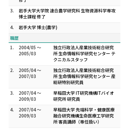
3.
岩手大学大学院 連合農学研究科 生物資源科学専攻
博士課程 修了
4.
岩手大学 博士(農学)
職歴
1.
2004/05 ～
独立行政法人産業技術総合研究
2005/03
所 生命情報科学研究センター テ
クニカルスタッフ
2.
2005/04 ～
独立行政法人産業技術総合研究
2007/03
所 生命情報科学研究センター 産
総研特別研究員
3.
2007/04 ～
早稲田大学 IT研究機構ITバイオ
2009/03
研究所 研究員
4.
2007/04 ～
早稲田大学 先端科学・健康医療
2009/03
融合研究機構生命医療工学研究
所 客員講師（専任扱い）