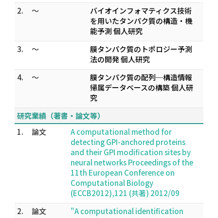
2.
～
バイオインフォマティクス技術
を用いたタンパク質の構造・機
能予測 個人研究
3.
～
膜タンパク質のトポロジー予測
法の開発 個人研究
4.
～
膜タンパク質の配列─構造情報
帰属データベースの構築 個人研
究
研究業績（著書・論文等）
1.
論文
A computational method for
detecting GPI-anchored proteins
and their GPI modification sites by
neural networks Proceedings of the
11th European Conference on
Computational Biology
(ECCB2012),121 (共著) 2012/09
2.
論文
"A computational identification