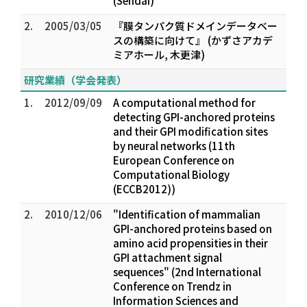
(Sendai)
2.
2005/03/05
『膜タンパク質ドメインデータベー
スの構築に向けて』 (かずさアカデ
ミアホール, 木更津)
研究業績（学会発表）
1.
2012/09/09
A computational method for
detecting GPI-anchored proteins
and their GPI modification sites
by neural networks (11th
European Conference on
Computational Biology
(ECCB2012))
2.
2010/12/06
"Identification of mammalian
GPI-anchored proteins based on
amino acid propensities in their
GPI attachment signal
sequences" (2nd International
Conference on Trendz in
Information Sciences and