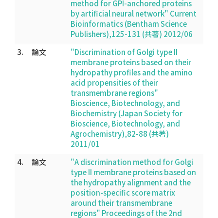
method for GPI-anchored proteins
by artificial neural network" Current
Bioinformatics (Bentham Science
Publishers),125-131 (共著) 2012/06
3.
論文
"Discrimination of Golgi type II
membrane proteins based on their
hydropathy profiles and the amino
acid propensities of their
transmembrane regions"
Bioscience, Biotechnology, and
Biochemistry (Japan Society for
Bioscience, Biotechnology, and
Agrochemistry),82-88 (共著)
2011/01
4.
論文
"A discrimination method for Golgi
type II membrane proteins based on
the hydropathy alignment and the
position-specific score matrix
around their transmembrane
regions" Proceedings of the 2nd