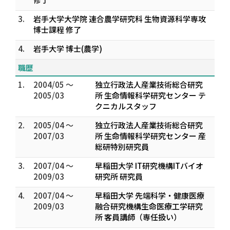
3.
岩手大学大学院 連合農学研究科 生物資源科学専攻
博士課程 修了
4.
岩手大学 博士(農学)
職歴
1.
2004/05 ～
独立行政法人産業技術総合研究
2005/03
所 生命情報科学研究センター テ
クニカルスタッフ
2.
2005/04 ～
独立行政法人産業技術総合研究
2007/03
所 生命情報科学研究センター 産
総研特別研究員
3.
2007/04 ～
早稲田大学 IT研究機構ITバイオ
2009/03
研究所 研究員
4.
2007/04 ～
早稲田大学 先端科学・健康医療
2009/03
融合研究機構生命医療工学研究
所 客員講師（専任扱い）