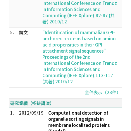
International Conference on Trendz
in Information Sciences and
Computing (IEEE Xplore),82-87 (共
著) 2010/12
5.
論文
"Identification of mammalian GPI-
anchored proteins based on amino
acid propensities in their GPI
attachment signal sequences"
Proceedings of the 2nd
International Conference on Trendz
in Information Sciences and
Computing (IEEE Xplore),113-117
(共著) 2010/12
全件表示（23件）
研究業績（招待講演）
1.
2012/09/19
Computational detection of
organelle sorting signals in
membrane localized proteins