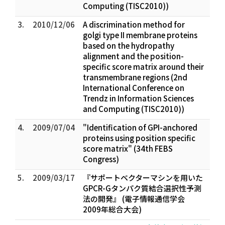
Computing (TISC2010))
3.
2010/12/06
A discrimination method for
golgi type II membrane proteins
based on the hydropathy
alignment and the position-
specific score matrix around their
transmembrane regions (2nd
International Conference on
Trendz in Information Sciences
and Computing (TISC2010))
4.
2009/07/04
"Identification of GPI-anchored
proteins using position specific
score matrix" (34th FEBS
Congress)
5.
2009/03/17
『サポートベクターマシンを用いた
GPCR-Gタンパク質結合選択性予測
法の開発』 (電子情報通信学会
2009年総合大会)