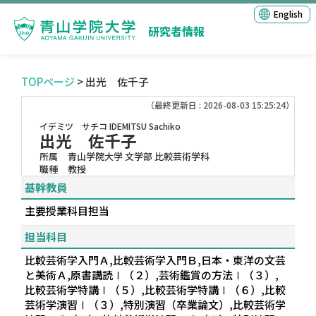
English
研究者情報
TOPページ
> 出光 佐千子
（最終更新日 : 2026-08-03 15:25:24）
イデミツ サチコ
IDEMITSU Sachiko
出光 佐千子
所属
青山学院大学 文学部 比較芸術学科
職種
教授
基幹教員
主要授業科目担当
担当科目
比較芸術学入門Ａ,比較芸術学入門Ｂ,日本・東洋の文芸
と美術Ａ,原書講読Ⅰ（２）,芸術鑑賞の方法Ⅰ（３）,
比較芸術学特講Ⅰ（５）,比較芸術学特講Ⅰ（６）,比較
芸術学演習Ⅰ（３）,特別演習（卒業論文）,比較芸術学