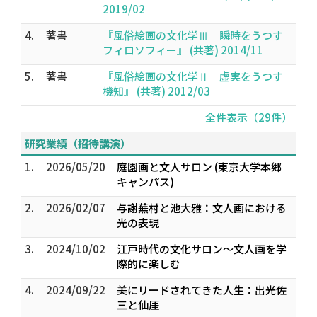
2019/02
4.
著書
『風俗絵画の文化学Ⅲ 瞬時をうつす
フィロソフィー』 (共著) 2014/11
5.
著書
『風俗絵画の文化学Ⅱ 虚実をうつす
機知』 (共著) 2012/03
全件表示（29件）
研究業績（招待講演）
1.
2026/05/20
庭園画と文人サロン (東京大学本郷
キャンパス)
2.
2026/02/07
与謝蕪村と池大雅：文人画における
光の表現
3.
2024/10/02
江戸時代の文化サロン～文人画を学
際的に楽しむ
4.
2024/09/22
美にリードされてきた人生：出光佐
三と仙厓