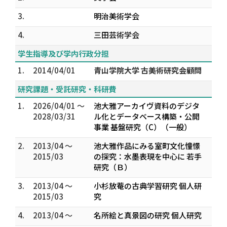
3.
明治美術学会
4.
三田芸術学会
学生指導及び学内行政分担
1.
2014/04/01
青山学院大学 古美術研究会顧問
研究課題・受託研究・科研費
1.
2026/04/01 ～
池大雅アーカイヴ資料のデジタ
2028/03/31
ル化とデータベース構築・公開
事業 基盤研究（C）（一般）
2.
2013/04 ～
池大雅作品にみる室町文化憧憬
2015/03
の探究：水墨表現を中心に 若手
研究（Ｂ）
3.
2013/04 ～
小杉放菴の古典学習研究 個人研
2015/03
究
4.
2013/04 ～
名所絵と真景図の研究 個人研究