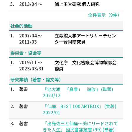
5.
2013/04 ～
浦上玉堂研究 個人研究
全件表示（9件）
社会的活動
1.
2007/04 ～
立命館大学アートリサーチセン
2011/03
ター合同研究員
委員会・協会等
1.
2019/11 ～
文化庁 文化審議会博物館部会
2023/03/31
委員
研究業績（著書・論文等）
1.
著書
『池大雅 「真景」 論攷』 (単著)
2023/12
2.
著書
『仙厓 BEST 100 ARTBOX』 (共著)
2022/01
3.
著書
「出光佐三と仙厓～美にリードされて
きた人生」 國民會舘叢書 (99) (単著)