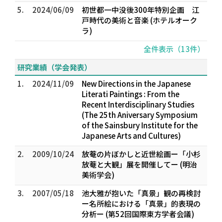
5.
2024/06/09
初世都一中没後300年特別企画 江
戸時代の美術と音楽 (ホテルオーク
ラ)
全件表示（13件）
研究業績（学会発表）
1.
2024/11/09
New Directions in the Japanese
Literati Paintings : From the
Recent Interdisciplinary Studies
(The 25th Aniversary Symposium
of the Sainsbury Institute for the
Japanese Arts and Cultures)
2.
2009/10/24
放菴の片ぼかしと近世絵画ー「小杉
放菴と大観」展を開催してー (明治
美術学会)
3.
2007/05/18
池大雅が抱いた「真景」観の再検討
ー名所絵における「真景」的表現の
分析ー (第52回国際東方学者会議)