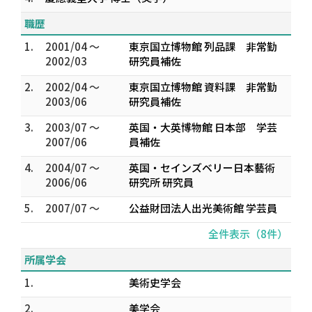
職歴
1.
2001/04 ～
東京国立博物館 列品課 非常勤
2002/03
研究員補佐
2.
2002/04 ～
東京国立博物館 資料課 非常勤
2003/06
研究員補佐
3.
2003/07 ～
英国・大英博物館 日本部 学芸
2007/06
員補佐
4.
2004/07 ～
英国・セインズベリー日本藝術
2006/06
研究所 研究員
5.
2007/07 ～
公益財団法人出光美術館 学芸員
全件表示（8件）
所属学会
1.
美術史学会
2.
美学会