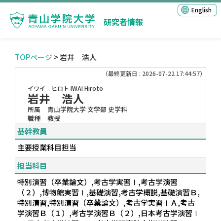
English
研究者情報
TOPページ
> 岩井 浩人
（最終更新日 : 2026-07-22 17:44:57）
イワイ ヒロト
IWAI Hiroto
岩井 浩人
所属
青山学院大学 文学部 史学科
職種
教授
基幹教員
主要授業科目担当
担当科目
特別演習（卒業論文）,考古学実習Ⅰ,考古学演習
（２）,博物館実習Ⅰ,基礎演習,考古学概説,基礎演習Ｂ,
特別演習,特別演習（卒業論文）,考古学実習ⅠＡ,考古
学演習Ｂ（１）,考古学演習Ｂ（２）,日本考古学演習Ⅰ