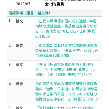
2023/07
会 指導委員
研究業績（著書・論文等）
1.
論文
「古代末期環壕集落の成立過程−津軽
地域の遺跡動態・集落構造変遷分析か
ら−」 古代文化 70 (1),51-72頁 (単著)
2018/06
2.
論文
「東北北部における古代末期環壕集落
の構造と規模」 『青山考古』 (33),29-
48頁 (単著) 2017/05
3.
論文
「五所川原須恵器窯の動向と地域社
会」 『古代蝦夷と須恵器−北東北・北
海道』,241-269頁 (単著) 2025/03
4.
著書
青山学院大学総合研究所研究成果報告
論集『渤海「日本道」に関する海港遺
跡の考古学的研究ークラスキノ城跡の
発掘調査を中心にー』 (共著) 2023/03
5.
論文
「津軽南域における古代の土器様相」