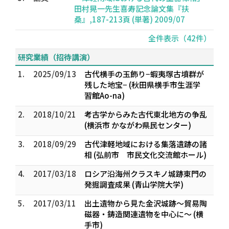
田村晃一先生喜寿記念論文集『扶
桑』,187-213頁 (単著) 2009/07
全件表示（42件）
研究業績（招待講演）
1.
2025/09/13
古代横手の玉飾り−蝦夷塚古墳群が
残した地宝− (秋田県横手市生涯学
習館Ao-na)
2.
2018/10/21
考古学からみた古代東北地方の争乱
(横浜市 かながわ県民センター)
3.
2018/09/29
古代津軽地域における集落遺跡の諸
相 (弘前市 市民文化交流館ホール)
4.
2017/03/18
ロシア沿海州クラスキノ城跡東門の
発掘調査成果 (青山学院大学)
5.
2017/03/11
出土遺物から見た金沢城跡〜貿易陶
磁器・鋳造関連遺物を中心に〜 (横
手市)