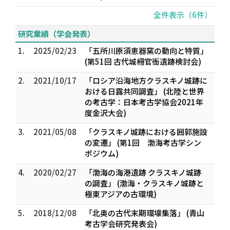
全件表示（6件）
研究業績（学会発表）
1.
2025/02/23
「五所川原須恵器窯の動向と特質」
(第51回 古代城柵官衙遺跡検討会)
2.
2021/10/17
「ロシア沿海地方クラスキノ城跡に
おける日露共同調査」 (北陸と世界
の考古学：日本考古学協会2021年
度金沢大会)
3.
2021/05/08
「クラスキノ城跡における囲郭施設
の変遷」 (第1回 渤海考古学シン
ポジウム)
4.
2020/02/27
「渤海の海港遺跡 クラスキノ城跡
の調査」 (渤海・クラスキノ城跡と
極東アジアの古環境)
5.
2018/12/08
「北奥の古代末期環壕集落」 (青山
考古学会研究発表会)