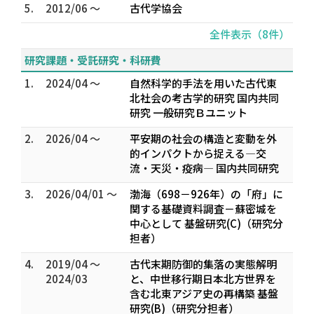
5.
2012/06 ～
古代学協会
全件表示（8件）
研究課題・受託研究・科研費
1.
2024/04 ～
自然科学的手法を用いた古代東
北社会の考古学的研究 国内共同
研究 一般研究Ｂユニット
2.
2026/04 ～
平安期の社会の構造と変動を外
的インパクトから捉える―交
流・天災・疫病― 国内共同研究
3.
2026/04/01 ～
渤海（698－926年）の「府」に
関する基礎資料調査－蘇密城を
中心として 基盤研究(C)（研究分
担者）
4.
2019/04 ～
古代末期防御的集落の実態解明
2024/03
と、中世移行期日本北方世界を
含む北東アジア史の再構築 基盤
研究(B)（研究分担者）