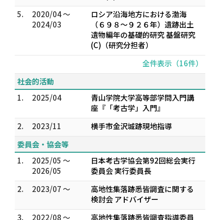
5.
2020/04 ～
ロシア沿海地方における渤海
2024/03
（６９８～９２６年）遺跡出土
遺物編年の基礎的研究 基盤研究
(C)（研究分担者）
全件表示（16件）
社会的活動
1.
2025/04
青山学院大学高等部学問入門講
座『「考古学」入門』
2.
2023/11
横手市金沢城跡現地指導
委員会・協会等
1.
2025/05 ～
日本考古学協会第92回総会実行
2026/05
委員会 実行委員長
2.
2023/07 ～
高地性集落跡悉皆調査に関する
検討会 アドバイザー
3.
2022/08 ～
高地性集落跡悉皆調査指導委員