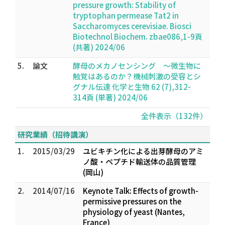
pressure growth: Stability of
tryptophan permease Tat2 in
Saccharomyces cerevisiae. Biosci
Biotechnol Biochem. zbae086,1-9頁
(共著) 2024/06
5.
論文
酵母のメカノセンシング 〜微生物に
触覚はあるのか？機械刺激の受容とシ
グナル伝達 化学と生物 62 (7),312-
314頁 (単著) 2024/06
全件表示（132件）
研究業績（招待講演）
1.
2015/03/29
ユビキチン化による出芽酵母のアミ
ノ酸・ペプチド輸送体の品質管理
(岡山)
2.
2014/07/16
Keynote Talk: Effects of growth-
permissive pressures on the
physiology of yeast (Nantes,
France)