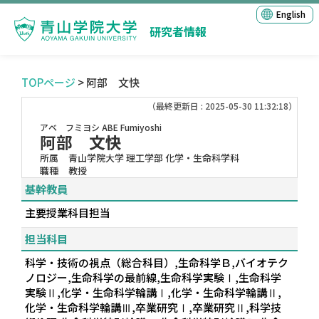
English
研究者情報
TOPページ
> 阿部 文快
（最終更新日 : 2025-05-30 11:32:18）
アベ フミヨシ
ABE Fumiyoshi
阿部 文快
所属
青山学院大学 理工学部 化学・生命科学科
職種
教授
基幹教員
主要授業科目担当
担当科目
科学・技術の視点（総合科目）,生命科学Ｂ,バイオテク
ノロジー,生命科学の最前線,生命科学実験Ⅰ,生命科学
実験Ⅱ,化学・生命科学輪講Ⅰ,化学・生命科学輪講Ⅱ,
化学・生命科学輪講Ⅲ,卒業研究Ⅰ,卒業研究Ⅱ,科学技