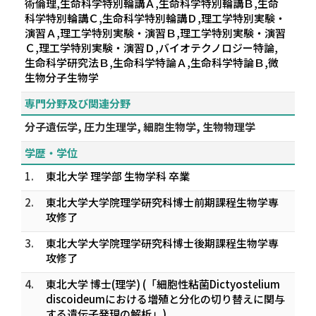
術倫理,生命科学特別輪講Ａ,生命科学特別輪講Ｂ,生命
科学特別輪講Ｃ,生命科学特別輪講Ｄ,理工学特別実験・
演習Ａ,理工学特別実験・演習Ｂ,理工学特別実験・演習
Ｃ,理工学特別実験・演習Ｄ,バイオテクノロジー特論,
生命科学研究法Ｂ,生命科学特論Ａ,生命科学特論Ｂ,微
生物分子生物学
専門分野及び関連分野
分子遺伝学, 圧力生理学, 細胞生物学, 生物物理学
学歴・学位
1.
東北大学 理学部 生物学科 卒業
2.
東北大学大学院理学研究科博士前期課程生物学専
攻修了
3.
東北大学大学院理学研究科博士後期課程生物学専
攻修了
4.
東北大学 博士(理学) (「細胞性粘菌Dictyostelium
discoideumにおける増殖と分化の切り替えに関与
する遺伝子発現の解析」)