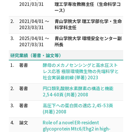
2021/03/31
理工学専攻教務主任（生命科学コ
ース）
2.
2021/04/01 ～
青山学院大学 理工学部化学・生命
2023/03/31
科学科主任
3.
2025/04/01 ～
青山学院大学 環境安全センター副
2027/03/31
所長
研究業績（著書・論文等）
1.
著書
酵母のメカノセンシングと高水圧スト
レス応答 極限環境微生物の先端科学と
社会実装最前線 (単著) 2023
2.
著書
円口類乳酸脱水素酵素の構造と機能
2,54-60頁 (共著) 2008
3.
著書
高圧下への蛋白質の適応 2,45-53頁
(共著) 2008
4.
論文
Role of a novel ER-resident
glycoprotein Mtc6/Ehg2 in high-