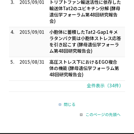
3.
2015/09/01
トリプトファン輸送活性に依存した
輸送体Tat2のユビキチン分解 (酵母
遺伝学フォーラム第48回研究報告
会)
4.
2015/09/01
小胞体に蓄積したTat2-Gap1キメ
ラタンパク質は小胞体ストレス応答
を引き起こす (酵母遺伝学フォーラ
ム第48回研究報告会)
5.
2015/08/31
高圧ストレス下におけるEGO複合
体の機能 (酵母遺伝学フォーラム第
48回研究報告会)
全件表示（34件）
閉じる
このページの先頭へ