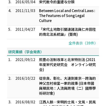
3.
2016/05/04
宋代敕令的重建与分類
4.
2011/11/03
Between Local and Central Laws :
The Features of Song Legal
Culture
5.
2011/04/27
「宋代土地取引關連諸法與仁井田陞
的南北法系統論」 (曁南)
全件表示（39件）
研究業績（学会発表）
1.
2021/09/12
煕豊の法制改革と北宋特別法 (2021
年度宋代史研究会 オンライン研究
会)
2.
2016/10/22
從奈良、彰化、大連到東京─跨海的
神父吉村柳里一家的故事 (日本帝國
與殖民地：人流與跨境（二）國際學
術研討會)
3.
2016/08/02
江西人脈―宋明的士風・文風・民風