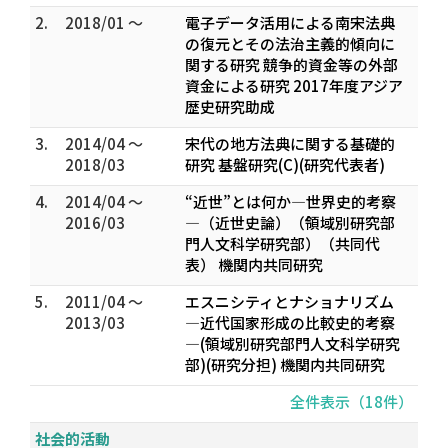
2.
2018/01 ～
電子データ活用による南宋法典
の復元とその法治主義的傾向に
関する研究 競争的資金等の外部
資金による研究 2017年度アジア
歴史研究助成
3.
2014/04 ～
宋代の地方法典に関する基礎的
2018/03
研究 基盤研究(C)(研究代表者)
4.
2014/04 ～
“近世”とは何か―世界史的考察
2016/03
―（近世史論）（領域別研究部
門人文科学研究部）（共同代
表） 機関内共同研究
5.
2011/04 ～
エスニシティとナショナリズム
2013/03
―近代国家形成の比較史的考察
―(領域別研究部門人文科学研究
部)(研究分担) 機関内共同研究
全件表示（18件）
社会的活動