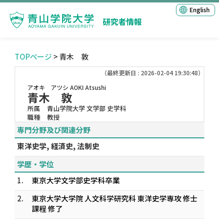
English
研究者情報
TOPページ
> 青木 敦
（最終更新日 : 2026-02-04 19:30:48）
アオキ アツシ
AOKI Atsushi
青木 敦
所属
青山学院大学 文学部 史学科
職種
教授
専門分野及び関連分野
東洋史学, 経済史, 法制史
学歴・学位
1.
東京大学文学部史学科卒業
2.
東京大学大学院 人文科学研究科 東洋史学専攻 修士
課程 修了