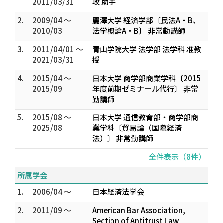
2011/03/31
攻 助手
2.
2009/04 ～
麗澤大学 経済学部〔民法A・B、
2010/03
法学概論A・B〕 非常勤講師
3.
2011/04/01 ～
青山学院大学 法学部 法学科 准教
2021/03/31
授
4.
2015/04 ～
日本大学 商学部商業学科〔2015
2015/09
年度前期ゼミナール代行〕 非常
勤講師
5.
2015/08 ～
日本大学 通信教育部・商学部商
2025/08
業学科〔貿易論（国際経済
法）〕 非常勤講師
全件表示（8件）
所属学会
1.
2006/04 ～
日本経済法学会
2.
2011/09 ～
American Bar Association,
Section of Antitrust Law