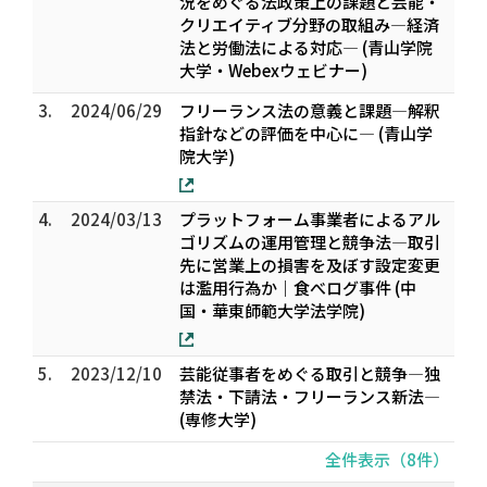
況をめぐる法政策上の課題と芸能・
クリエイティブ分野の取組み―経済
法と労働法による対応― (青山学院
大学・Webexウェビナー)
3.
2024/06/29
フリーランス法の意義と課題―解釈
指針などの評価を中心に― (青山学
院大学)
4.
2024/03/13
プラットフォーム事業者によるアル
ゴリズムの運用管理と競争法―取引
先に営業上の損害を及ぼす設定変更
は濫用行為か｜食べログ事件 (中
国・華東師範大学法学院)
5.
2023/12/10
芸能従事者をめぐる取引と競争―独
禁法・下請法・フリーランス新法―
(専修大学)
全件表示（8件）