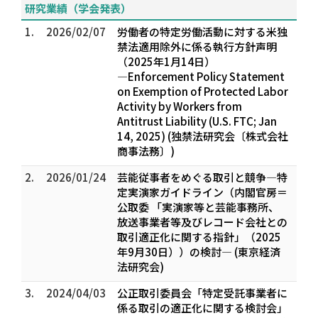
研究業績（学会発表）
1.
2026/02/07
労働者の特定労働活動に対する米独
禁法適用除外に係る執行方針声明
（2025年1月14日）
―Enforcement Policy Statement
on Exemption of Protected Labor
Activity by Workers from
Antitrust Liability (U.S. FTC; Jan
14, 2025) (独禁法研究会〔株式会社
商事法務〕)
2.
2026/01/24
芸能従事者をめぐる取引と競争―特
定実演家ガイドライン（内閣官房＝
公取委 「実演家等と芸能事務所、
放送事業者等及びレコード会社との
取引適正化に関する指針」（2025
年9月30日））の検討― (東京経済
法研究会)
3.
2024/04/03
公正取引委員会「特定受託事業者に
係る取引の適正化に関する検討会」