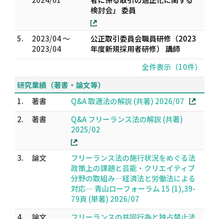
検討会」 委員
5.
2023/04 ～
公正取引委員会職員研修（2023
2023/04
年度新規採用者研修） 講師
全件表示（10件）
研究業績（著書・論文等）
1.
著書
Q&A 取適法の解説 (共著) 2026/07
2.
著書
Q&A フリーランス法の解説 (共著)
2025/02
3.
論文
フリーランス法の施行状況をめぐる法
政策上の課題と芸能・クリエイティブ
分野の取組み―経済法と労働法による
対応― 青山ローフォーラム 15 (1),39-
79頁 (単著) 2026/07
4.
論文
フリーランスの共同行為と独占禁止法