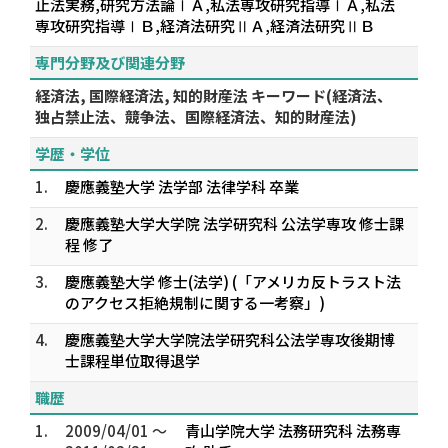
止法実務,研究方法論ⅠＡ,私法専攻研究指導ⅠＡ,私法
専攻研究指導ⅠＢ,経済法研究ⅡＡ,経済法研究ⅡＢ
専門分野及び関連分野
経済法, 国際経済法, 知的財産法 キーワード(経済法、
独占禁止法、競争法、国際経済法、知的財産法)
学歴・学位
1.
慶應義塾大学 法学部 法律学科 卒業
2.
慶應義塾大学大学院 法学研究科 公法学専攻 修士課
程 修了
3.
慶應義塾大学 修士(法学) (「アメリカ反トラスト法
のアクセス拒絶規制に関する一考察」)
4.
慶應義塾大学大学院法学研究科公法学専攻後期博
士課程単位取得退学
職歴
1.
2009/04/01 ～
青山学院大学 法務研究科 法務専