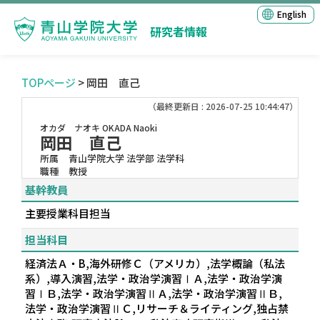
English
研究者情報
TOPページ
> 岡田 直己
（最終更新日 : 2026-07-25 10:44:47）
オカダ ナオキ
OKADA Naoki
岡田 直己
所属
青山学院大学 法学部 法学科
職種
教授
基幹教員
主要授業科目担当
担当科目
経済法Ａ・B,海外研修Ｃ（アメリカ）,法学概論（私法
系）,導入演習,法学・政治学演習ⅠＡ,法学・政治学演
習ⅠＢ,法学・政治学演習ⅡＡ,法学・政治学演習ⅡＢ,
法学・政治学演習ⅡＣ,リサーチ＆ライティング,独占禁