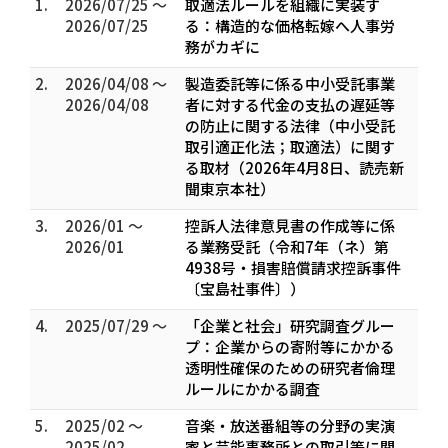
1.
2026/07/25 ～
取適法ルールを組織に実装す
2026/07/25
る：構造的な価格転嫁へ人事労
務がカギに
2.
2026/04/08 ～
製造委託等に係る中小受託事業
2026/04/08
者に対する代金の支払の遅延等
の防止に関する法律（中小受託
取引適正化法；取適法）に関す
る取材（2026年4月8日、読売新
聞東京本社）
3.
2026/01 ～
控訴人法律意見書の作成等に係
2026/01
る業務受託（令和7年（ネ）第
4938号・損害賠償請求控訴事件
〔宝島社事件〕）
4.
2025/07/29 ～
「企業と社会」研究調査グルー
プ：企業からの寄附等にかかる
透明性確保のための研究者倫理
ルールにかかる調査
5.
2025/02 ～
音楽・放送番組等の分野の実演
2025/02
家と芸能事務所との取引等に関