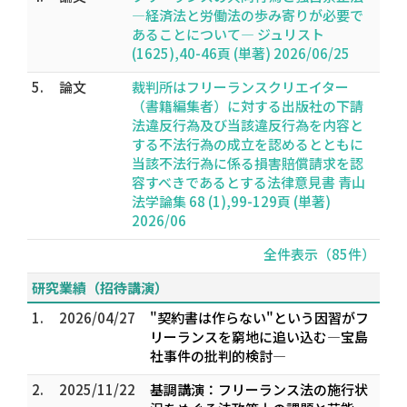
―経済法と労働法の歩み寄りが必要で
あることについて― ジュリスト
(1625),40-46頁 (単著) 2026/06/25
5.
論文
裁判所はフリーランスクリエイター
（書籍編集者）に対する出版社の下請
法違反行為及び当該違反行為を内容と
する不法行為の成立を認めるとともに
当該不法行為に係る損害賠償請求を認
容すべきであるとする法律意見書 青山
法学論集 68 (1),99-129頁 (単著)
2026/06
全件表示（85件）
研究業績（招待講演）
1.
2026/04/27
"契約書は作らない"という因習がフ
リーランスを窮地に追い込む―宝島
社事件の批判的検討―
2.
2025/11/22
基調講演：フリーランス法の施行状