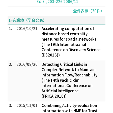
Ed.）,203-226 2006/11
全件表示（30件）
研究業績（学会発表）
1.
2016/10/21
Accelerating computation of
distance based centrality
measures for spatial networks
(The 19th Internatioanal
Conference on Discovery Science
(DS2016))
2.
2016/08/26
Detecting Critical Links in
Complex Network to Maintain
Information Flow/Reachability
(The 14th Pacific Rim
International Conference on
Artificial Intelligence
(PRICAI2016))
3.
2015/11/01
Combining Activity-evaluation
Information with NMF for Trust-