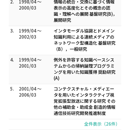
2.
1998/04 ～
情報の統合・交換に基づく情報
2000/03
表示の高度化とその概念の認
識・理解への展開 基盤研究(B)，
展開研究
3.
1999/04 ～
インタモーダル協調とドメイン
2002/03
知識利用による連続メディアの
ネットワーク型構造化 基盤研究
（B），一般研究
4.
1999/04 ～
例外を許容する知識ベースシス
2001/03
テムからの帰納論理プログラミ
ングを用いた知識獲得 奨励研究
(A)
5.
2001/04 ～
コンテクスチャル・メディエー
2006/03
タを用いたインタラクティブ視
覚拡張型放送に関する研究 その
他の補助金・助成金 創造的情報
通信技術研究開発推進制度
全件表示（26件）