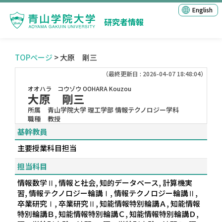
English
研究者情報
TOPページ
> 大原 剛三
（最終更新日 : 2026-04-07 18:48:04）
オオハラ コウゾウ
OOHARA Kouzou
大原 剛三
所属
青山学院大学 理工学部 情報テクノロジー学科
職種
教授
基幹教員
主要授業科目担当
担当科目
情報数学Ⅱ, 情報と社会, 知的データベース, 計算機実
習, 情報テクノロジー輪講Ⅰ, 情報テクノロジー輪講Ⅱ,
卒業研究Ⅰ, 卒業研究Ⅱ, 知能情報特別輪講Ａ, 知能情報
特別輪講Ｂ, 知能情報特別輪講Ｃ, 知能情報特別輪講Ｄ,