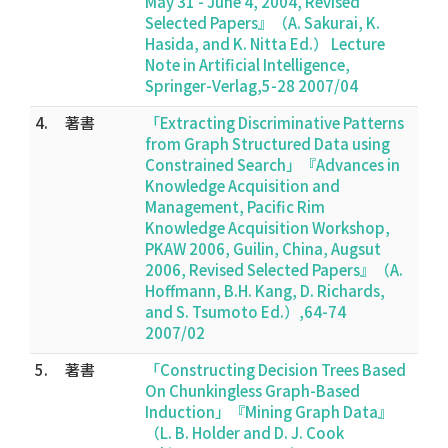
May 31 - June 4, 2004, Revised
Selected Papers』（A. Sakurai, K.
Hasida, and K. Nitta Ed.） Lecture
Note in Artificial Intelligence,
Springer-Verlag,5-28 2007/04
4.
著書
「Extracting Discriminative Patterns
from Graph Structured Data using
Constrained Search」『Advances in
Knowledge Acquisition and
Management, Pacific Rim
Knowledge Acquisition Workshop,
PKAW 2006, Guilin, China, Augsut
2006, Revised Selected Papers』（A.
Hoffmann, B.H. Kang, D. Richards,
and S. Tsumoto Ed.）,64-74
2007/02
5.
著書
「Constructing Decision Trees Based
On Chunkingless Graph-Based
Induction」『Mining Graph Data』
（L. B. Holder and D. J. Cook