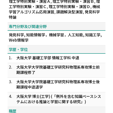
理工学特別実験・演習Ａ, 理工学特別実験・演習Ｂ, 理
工学特別実験・演習Ｃ, 理工学特別実験・演習Ｄ, 機械
学習アルゴリズム応用演習, 課題解決型演習, 発見科学
特論
専門分野及び関連分野
発見科学, 知能情報学，機械学習，人工知能, 知識工学,
Web情報学
学歴・学位
1.
大阪大学 基礎工学部 情報工学科 中退
2.
大阪大学大学院基礎工学研究科物理系専攻博士前
期課程修了
3.
大阪大学大学院基礎工学研究科物理系専攻博士後
期課程中途退学
4.
大阪大学 博士(工学) (「例外を含む知識ベースシス
テムにおける推論と学習に関する研究」)
職歴