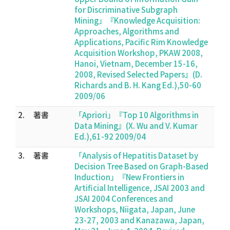
for Discriminative Subgraph
Mining」『Knowledge Acquisition:
Approaches, Algorithms and
Applications, Pacific Rim Knowledge
Acquisition Workshop, PKAW 2008,
Hanoi, Vietnam, December 15-16,
2008, Revised Selected Papers』(D.
Richards and B. H. Kang Ed.),50-60
2009/06
2.
著書
「Apriori」『Top 10 Algorithms in
Data Mining』(X. Wu and V. Kumar
Ed.),61-92 2009/04
3.
著書
「Analysis of Hepatitis Dataset by
Decision Tree Based on Graph-Based
Induction」『New Frontiers in
Artificial Intelligence, JSAI 2003 and
JSAI 2004 Conferences and
Workshops, Niigata, Japan, June
23-27, 2003 and Kanazawa, Japan,