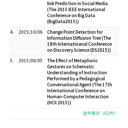
link Prediction in Social Media
(The 2015 IEEE International
Conference on Big Data
(BigData2015))
4.
2015/10/06
Change Point Detection for
Information Diffusion Tree (The
18th Internatioanal Conference
on Discovery Science (DS2015))
5.
2015/08/05
The Effect of Metaphoric
Gestures on Schematic
Understanding of Instruction
Performed by a Pedagogical
Conversational Agent (The 17th
International Conference on
Human-Computer Interaction
(HCII 2015))
全件表示（62件）