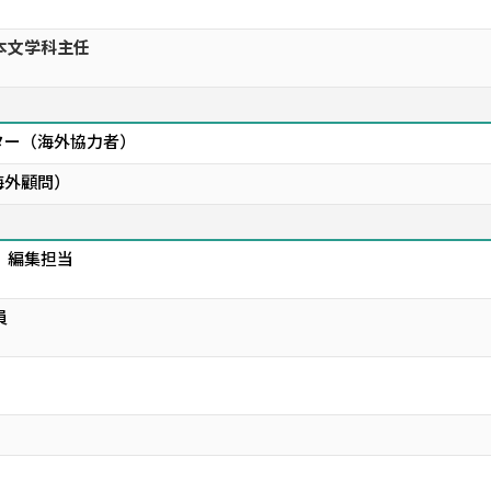
本文学科主任
ター（海外協力者）
海外顧問）
 編集担当
員