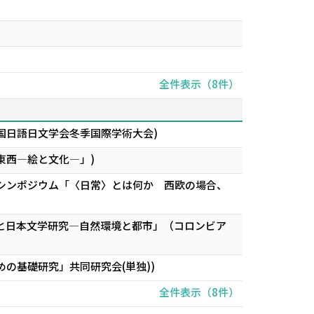
全件表示（8件）
国日語日文学会冬季国際学術大会)
東西―絵と文化―」)
際シンポジウム「〈日常〉とは何か 西欧の場合、
ムと日本文学研究―自然環境と都市」（コロンビア
の基礎研究」共同研究会(単独))
全件表示（8件）