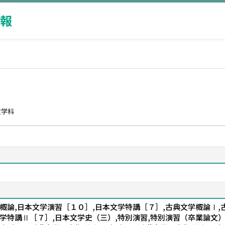
報
文学科
概論,日本文学演習［１０］,日本文学特講［７］,古典文学概論Ⅰ,
学特講Ⅱ［７］,日本文学史（三）,特別演習,特別演習（卒業論文）