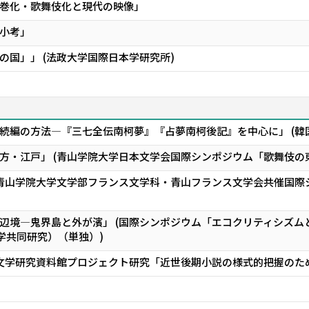
巻化・歌舞伎化と現代の映像」
小考」
の国」」 (法政大学国際日本学研究所)
続編の方法―『三七全伝南柯夢』『占夢南柯後記』を中心に」 (韓
方・江戸」 (青山学院大学日本文学会国際シンポジウム「歌舞伎の
(青山学院大学文学部フランス文学科・青山フランス文学会共催国
辺境―鬼界島と外が濱」 (国際シンポジウム「エコクリティシズ
学共同研究）（単独）)
国文学研究資料館プロジェクト研究「近世後期小説の様式的把握のため