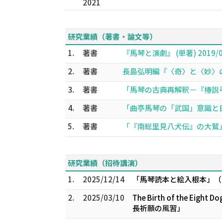
2021
研究業績（著書・論文等）
1.
著書
『馬琴と演劇』 (単著) 2019/
2.
著書
長島弘明編『〈奇〉と〈妙〉の江
3.
著書
「馬琴の古典再解釈－『椿説弓
4.
著書
「曲亭馬琴の「武国」意識と日
5.
著書
「『南総里見八犬伝』の大鷲」
研究業績（招待講演）
1.
2025/12/14
「馬琴読本と絵入根本」（
2.
2025/03/10
The Birth of the Ei
長祈願の風習」