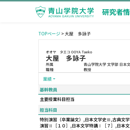
研究者情
TOPページ
> 大屋 多詠子
オオヤ タエコ
OOYA Taeko
大屋 多詠子
所属
青山学院大学 文学部 日本
職種
教授
業績
基幹教員
主要授業科目担当
担当科目
特別演習（卒業論文）,日本文学史Ⅲ,古典文学
演習Ⅱ［１０］,日本文学特講Ⅰ［７］,日本文