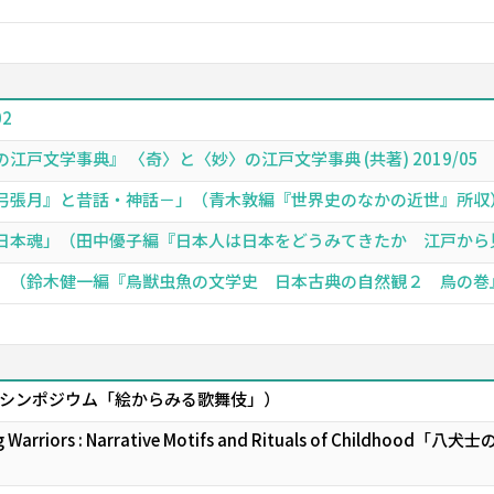
02
戸文学事典』 〈奇〉と〈妙〉の江戸文学事典 (共著) 2019/05
張月』と昔話・神話－」（青木敦編『世界史のなかの近世』所収） (共著
本魂」（田中優子編『日本人は日本をどうみてきたか 江戸から見る自意
（鈴木健一編『鳥獣虫魚の文学史 日本古典の自然観２ 鳥の巻』所収）
シンポジウム「絵からみる歌舞伎」）
ght Dog Warriors : Narrative Motifs and Rituals of