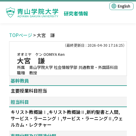
English
研究者情報
TOPページ
> 大宮 謙
（最終更新日 : 2026-04-30 17:16:25）
オオミヤ ケン
OOMIYA Ken
大宮 謙
所属
青山学院大学 社会情報学部 共通教育・外国語科目
職種
教授
基幹教員
主要授業科目担当
担当科目
キリスト教概論Ⅰ,キリスト教概論Ⅱ,新約聖書と人間,
サービス・ラーニングⅠ,サービス・ラーニングⅡ,ウェ
ルカム・レクチャー
専門分野及び関連分野