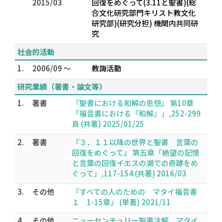
2015/03
回復をめぐって(3.11と聖書)(総
合文化研究部門キリスト教文化
研究部)(研究分担) 機関内共同研
究
社会的活動
1.
2006/09 ～
教誨活動
研究業績（著書・論文等）
1.
著書
『聖書における和解の思想』 第10章
「福音書における『和解』」,252-299
頁 (共著) 2025/01/25
2.
著書
『３．１１以降の世界と聖書 言葉の
回復をめぐって』 第五章「絶望の記憶
と言葉の回復――イエスの湖での奇跡をめ
ぐって」,117-154 (共著) 2016/03
3.
その他
『すべての人のための マタイ福音書
１ 1-15章』 (単著) 2021/11
4.
その他
ニューセンチュリー聖書注解 マタイ