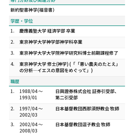
新約聖書神学(福音書）
学歴・学位
1.
慶應義塾大学 経済学部 卒業
2.
東京神学大学神学部神学科卒業
3.
東京神学大学大学院神学研究科博士前期課程修了
4.
東京神学大学 修士(神学) (「「悪い農夫のたとえ」
の分析―イエスの意図をめぐって」)
職歴
1.
1988/04 ～
日興證券株式会社 証券引受部、
1993/01
第二引受部
2.
1997/04 ～
日本基督教団西那須野教会 牧師
2002/03
3.
2002/04 ～
日本基督教団逗子教会 牧師
2008/03