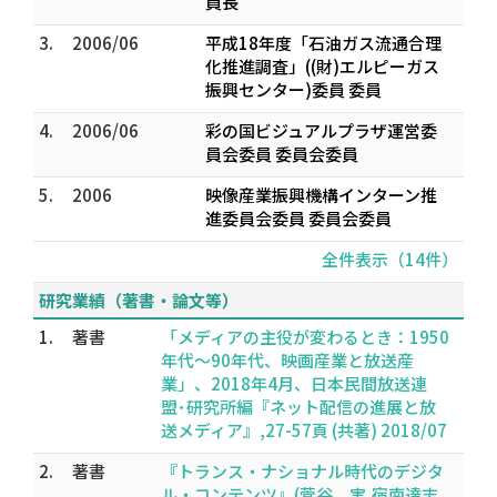
員長
3.
2006/06
平成18年度「石油ガス流通合理
化推進調査」((財)エルピーガス
振興センター)委員 委員
4.
2006/06
彩の国ビジュアルプラザ運営委
員会委員 委員会委員
5.
2006
映像産業振興機構インターン推
進委員会委員 委員会委員
全件表示（14件）
研究業績（著書・論文等）
1.
著書
「メディアの主役が変わるとき：1950
年代～90年代、映画産業と放送産
業」、2018年4月、日本民間放送連
盟･研究所編『ネット配信の進展と放
送メディア』,27-57頁 (共著) 2018/07
2.
著書
『トランス・ナショナル時代のデジタ
ル・コンテンツ』(菅谷 実,宿南達志