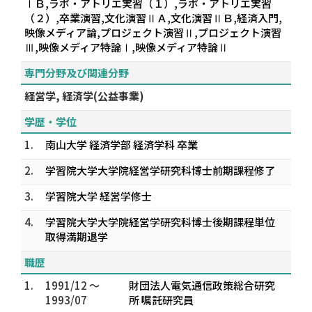
ⅠＢ,ラボ・アトリエ実習（１）,ラボ・アトリエ実習
（２）,卒業演習,文化演習ⅡＡ,文化演習ⅡＢ,経済入門,
映像メディア論,プロジェクト演習Ⅱ,プロジェクト演習
Ⅲ,映像メディア特論Ⅰ,映像メディア特論Ⅱ
専門分野及び関連分野
経営学, 経済学(公益事業)
学歴・学位
1.
南山大学 経済学部 経済学科 卒業
2.
学習院大学大学院経営学研究科博士前期課程修了
3.
学習院大学 経営学修士
4.
学習院大学大学院経営学研究科博士後期課程単位
取得満期退学
職歴
1.
1991/12 ～
財団法人電気通信政策総合研究
1993/07
所 嘱託研究員