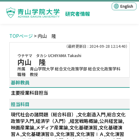
English
研究者情報
TOPページ
> 内山 隆
（最終更新日 : 2024-09-28 12:14:40）
ウチヤマ タカシ
UCHIYAMA Takashi
内山 隆
所属
青山学院大学 総合文化政策学部 総合文化政策学科
職種
教授
基幹教員
主要授業科目担当
担当科目
現代社会の諸問題（総合科目）,文化創造入門,総合文化
政策学入門,経済学（入門）,経営戦略概論,公共経営論,
映画産業論,メディア産業論,文化基礎演習,文化基礎演
習Ａ,文化基礎演習Ｂ,文化演習,文化演習ⅠＡ,文化演習