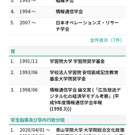
3.
1993 ～
組織学会
4.
1994 ～
情報通信学会
5.
2007 ～
日本オペレーションズ・リサー
チ学会
全件表示（7件）
賞
1.
1991/12
学習院大学 学習院奨学基金
2.
1993/06
学校法人学習院 安倍能成記念教育
基金大学院奨学金
3.
1998/06
情報通信学会 論文賞 (「広告放送デ
ジタル化の経済学モデル考察」(平
成9年度情報通信学会年報
(1998.3)))
学生指導及び学内行政分担
1.
2020/04/01 ～
青山学院大学 大学院総合文化政策