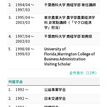
2.
1994/04 ～
千葉商科大学 商経学部 専任講師
1997/03
3.
1995/04 ～
東京農業大学 農学部農業経済学
2003/03
科 非常勤講師（「マクロ経済
学」担当）
4.
1997/04 ～
千葉商科大学 商経学部 助教授
2003/03
5.
1998/08 ～
University of
1999/03
Florida,Warrington College of
Business Administration
Visiting Scholar
全件表示（12件）
所属学会
1.
1992 ～
公益事業学会
2.
1992 ～
日本交通学会