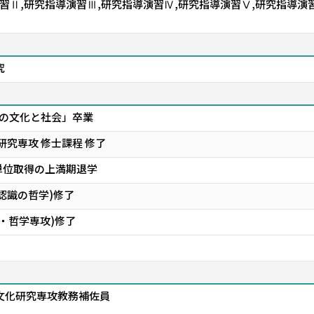
習Ⅱ,研究指導演習Ⅲ,研究指導演習Ⅳ,研究指導演習Ⅴ,研究指導演
究
の文化と社会」卒業
研究専攻 修士課程 修了
単位取得の上満期退学
認識の哲学)修了
・哲学専攻)修了
文化研究専攻教務補佐員