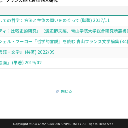
、フランス現代思想 個人研究
の哲学：方法と主体の問いをめぐって (単著) 2017/11
：比較史的研究』（渡辺節夫編、青山学院大学総合研究所叢書）,183-2
・フーコー『哲学的言説』を読む 青山フランス文学論集 (34),75-94
文学』 (共著) 2022/09
 (単著) 2019/02
閉じる
Copyright © AOYAMA GAKUIN UNIVERSITY All Rights Reserved.