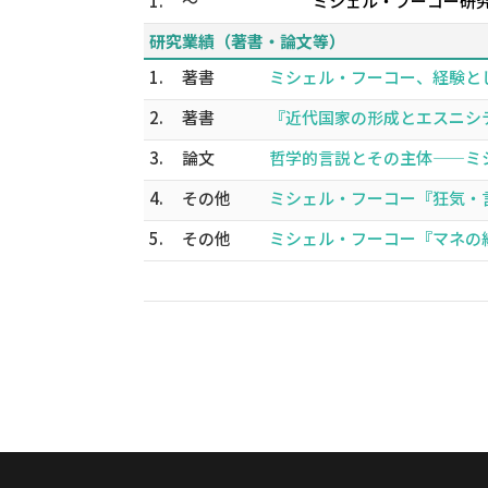
1.
～
ミシェル・フーコー研究
研究業績（著書・論文等）
1.
著書
ミシェル・フーコー、経験として
2.
著書
『近代国家の形成とエスニシティ
3.
論文
哲学的言説とその主体——ミシェル
4.
その他
ミシェル・フーコー『狂気・言語・
5.
その他
ミシェル・フーコー『マネの絵画』