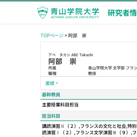
研究者情
TOPページ
> 阿部 崇
アベ タカシ
ABE Takashi
阿部 崇
所属
青山学院大学 文学部 フラ
職種
教授
業績
基幹教員
主要授業科目担当
担当科目
講読演習Ⅱ（２）,フランスの文化と社会,特別
読演習Ⅰ（２）,フランス文学演習Ⅲ（９）,フ