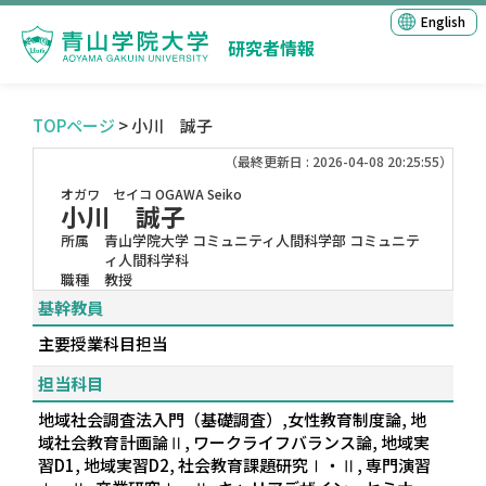
English
研究者情報
TOPページ
> 小川 誠子
（最終更新日 : 2026-04-08 20:25:55）
オガワ セイコ
OGAWA Seiko
小川 誠子
所属
青山学院大学 コミュニティ人間科学部 コミュニテ
ィ人間科学科
職種
教授
基幹教員
主要授業科目担当
担当科目
地域社会調査法入門（基礎調査）,女性教育制度論, 地
域社会教育計画論Ⅱ, ワークライフバランス論, 地域実
習D1, 地域実習D2, 社会教育課題研究Ⅰ・Ⅱ, 専門演習