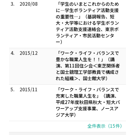
3.
2020/08
「学生のいまとこれからのため
に―学生ボランティア活動支援
の重要性―」（基調報告、短
大・大学等における学生ボラン
ティア活動支援連絡会、東京ボ
ランティア・市民活動センタ
ー）
4.
2015/12
「ワーク・ライフ・バランスで
豊かな職業人生を！！」（講
演、第11回住シ会＜東芝関係者
と国士舘理工学部教員で構成さ
れた組織＞、国士館大学）
5.
2015/11
「ワーク・ライフ・バランスで
充実した職業人生を」（講演、
平成27年度秋田県秋大・短大パ
ワーアップ支援事業、ノースア
ジア大学）
全件表示（15件）