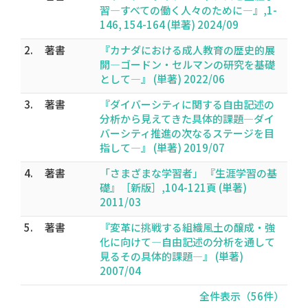
習―すべての働く人々のために―』,1-
146, 154-164 (単著) 2024/09
2.
著書
『カナダにおける成人教育の歴史的展
開―ゴードン・セルマンの研究を基礎
として―』 (単著) 2022/06
3.
著書
『ダイバーシティに関する自由記述の
分析から見えてきた具体的課題―ダイ
バーシティ推進の次なるステージを目
指して―』 (単著) 2019/07
4.
著書
「さまざまな学習者」 『生涯学習の基
礎』［新版］,104-121頁 (単著)
2011/03
5.
著書
『変革に挑戦する組織風土の醸成・強
化に向けて―自由記述の分析を通して
見るその具体的課題―』 (単著)
2007/04
全件表示（56件）