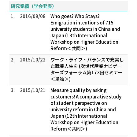
研究業績（学会発表）
1.
2016/09/08
Who goes? Who Stays?
Emigration intentions of 715
university students in China and
Japan (13th International
Workshop on Higher Education
Reform＜共同＞)
2.
2015/10/22
ワーク・ライフ・バランスで充実し
た職業人生を (次世代産業ナビゲー
ターズフォーラム第173回セミナー
＜単独＞)
3.
2015/10/21
Measure quality by asking
customers! A comparative study
of student perspective on
university reform in China and
Japan (12th International
Workshop on Higher Education
Reform＜共同＞)