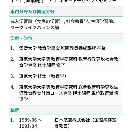
Ⅰ・Ⅱ, 卒業研究Ⅰ・Ⅱ, キャリアデザイン・セミナー
専門分野及び関連分野
成人学習論（女性の学習）, 社会教育学, 生涯学習論、
ワークライフバランス論
学歴・学位
1.
愛媛大学 教育学部 幼稚園教員養成課程 卒業
2.
東京大学大学院 教育学研究科 教育行政専攻社会教
育学専修 修士課程 修了
3.
東京大学 修士（教育学）
4.
東京大学大学院 教育学研究科 総合教育科学専攻生
涯教育教育計画コース専修 博士課程 単位取得満期
退学
職歴
1.
1989/06 ～
日本航空株式会社（国際線客室
1991/04
乗務員）