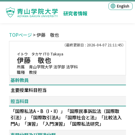
English
研究者情報
TOPページ
> 伊藤 敬也
（最終更新日 : 2026-04-07 21:11:45）
イトウ タカヤ
ITO Takaya
伊藤 敬也
所属
青山学院大学 法学部 法学科
職種
教授
基幹教員
主要授業科目担当
担当科目
「国際私法A・B（I・II）」「国際民事訴訟法（国際取
引法）」「国際取引法A」「国際社会と法」「比較法入
門A」「演習」「入門演習」「国際私法研究」
専門分野及び関連分野