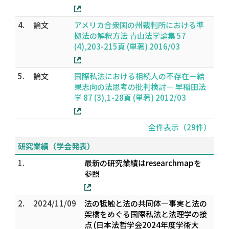
4.
論文
アメリカ合衆国の州裁判所における準
拠法の解釈方法 青山法学論集 57
(4),203-215頁 (単著) 2016/03
5.
論文
国際私法における相続人の不存在－結
果志向の法思考の批判検討－ 早稲田法
学 87 (3),1-28頁 (単著) 2012/03
全件表示（29件）
研究業績（学会発表）
1.
最新の研究業績はresearchmapを
参照
2.
2024/11/09
法の牴触と法の共同体―事実と法の
架橋をめぐる国際私法と法理学の接
点 (日本法哲学会2024年度学術大