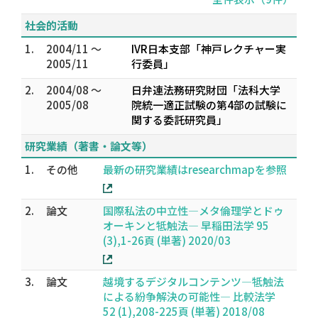
社会的活動
1.
2004/11 ～
IVR日本支部「神戸レクチャー実
2005/11
行委員」
2.
2004/08 ～
日弁連法務研究財団「法科大学
2005/08
院統一適正試験の第4部の試験に
関する委託研究員」
研究業績（著書・論文等）
1.
その他
最新の研究業績はresearchmapを参照
2.
論文
国際私法の中立性—メタ倫理学とドゥ
オーキンと牴触法— 早稲田法学 95
(3),1-26頁 (単著) 2020/03
3.
論文
越境するデジタルコンテンツ―牴触法
による紛争解決の可能性― 比較法学
52 (1),208-225頁 (単著) 2018/08