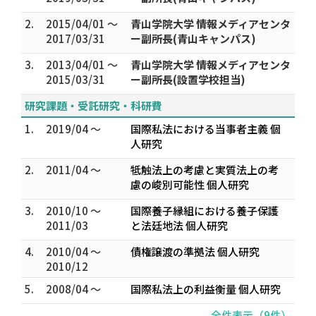
2.
2015/04/01 ～
青山学院大学 情報メディアセンタ
2017/03/31
ー副所長(青山キャンパス)
3.
2013/04/01 ～
青山学院大学 情報メディアセンタ
2015/03/31
ー副所長(設置学校担当)
研究課題・受託研究・科研費
1.
2019/04 ～
国際私法における当事者主義 個
人研究
2.
2011/04 ～
牴触法上の考慮と実質法上の考
慮の峻別可能性 個人研究
3.
2010/10 ～
国際養子縁組における養子保護
2011/03
と法廷地法 個人研究
4.
2010/04 ～
債権譲渡の準拠法 個人研究
2010/12
5.
2008/04 ～
国際私法上の利益衡量 個人研究
全件表示（9件）