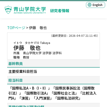
English
研究者情報
TOPページ
> 伊藤 敬也
（最終更新日 : 2026-04-07 21:11:45）
イトウ タカヤ
ITO Takaya
伊藤 敬也
所属
青山学院大学 法学部 法学科
職種
教授
基幹教員
主要授業科目担当
担当科目
「国際私法A・B（I・II）」「国際民事訴訟法（国際取
引法）」「国際取引法A」「国際社会と法」「比較法入
門A」「演習」「入門演習」「国際私法研究」
専門分野及び関連分野