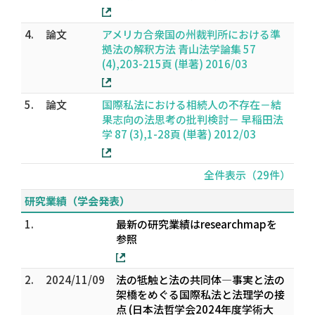
4.
論文
アメリカ合衆国の州裁判所における準
拠法の解釈方法 青山法学論集 57
(4),203-215頁 (単著) 2016/03
5.
論文
国際私法における相続人の不存在－結
果志向の法思考の批判検討－ 早稲田法
学 87 (3),1-28頁 (単著) 2012/03
全件表示（29件）
研究業績（学会発表）
1.
最新の研究業績はresearchmapを
参照
2.
2024/11/09
法の牴触と法の共同体―事実と法の
架橋をめぐる国際私法と法理学の接
点 (日本法哲学会2024年度学術大