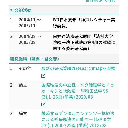
社会的活動
1.
2004/11 ～
IVR日本支部「神戸レクチャー実
2005/11
行委員」
2.
2004/08 ～
日弁連法務研究財団「法科大学
2005/08
院統一適正試験の第4部の試験に
関する委託研究員」
研究業績（著書・論文等）
1.
その他
最新の研究業績はresearchmapを参照
2.
論文
国際私法の中立性—メタ倫理学とドゥ
オーキンと牴触法— 早稲田法学 95
(3),1-26頁 (単著) 2020/03
3.
論文
越境するデジタルコンテンツ―牴触法
による紛争解決の可能性― 比較法学
52 (1),208-225頁 (単著) 2018/08