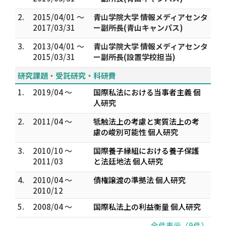
2.
2015/04/01 ～
青山学院大学 情報メディアセンタ
2017/03/31
ー副所長(青山キャンパス)
3.
2013/04/01 ～
青山学院大学 情報メディアセンタ
2015/03/31
ー副所長(設置学校担当)
研究課題・受託研究・科研費
1.
2019/04 ～
国際私法における当事者主義 個
人研究
2.
2011/04 ～
牴触法上の考慮と実質法上の考
慮の峻別可能性 個人研究
3.
2010/10 ～
国際養子縁組における養子保護
2011/03
と法廷地法 個人研究
4.
2010/04 ～
債権譲渡の準拠法 個人研究
2010/12
5.
2008/04 ～
国際私法上の利益衡量 個人研究
全件表示（9件）