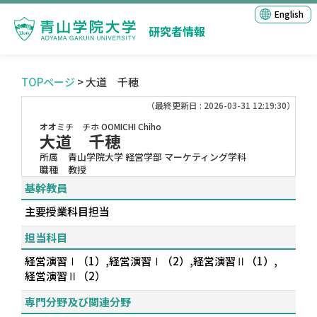
English
研究者情報
TOPページ
> 大道 千穂
（最終更新日 : 2026-03-31 12:19:30）
オオミチ チホ
OOMICHI Chiho
大道 千穂
所属
青山学院大学 経営学部 マーケティング学科
職種
教授
基幹教員
主要授業科目担当
担当科目
経営演習Ⅰ（1）,経営演習Ⅰ（2）,経営演習Ⅱ（1）,
経営演習Ⅱ（2）
専門分野及び関連分野