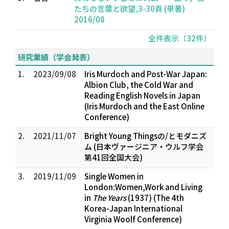
たちの言葉と欲望,3-30頁 (単著)
2016/08
全件表示（32件）
研究業績（学会発表）
1.
2023/09/08
Iris Murdoch and Post-War Japan:
Albion Club, the Cold War and
Reading English Novels in Japan
(Iris Murdoch and the East Online
Conference)
2.
2021/11/07
Bright Young Thingsの/とモダニズ
ム (日本ヴァージニア・ウルフ学会
第41回全国大会)
3.
2019/11/09
Single Women in
London:Women,Work and Living
in
The Years
(1937) (The 4th
Korea-Japan International
Virginia Woolf Conference)