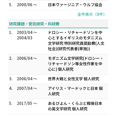
5.
2000/06 ～
日本ヴァージニア・ウルフ協会
全件表示（8件）
研究課題・受託研究・科研費
1.
2003/04 ～
ドロシー・リチャードソンを中
2004/03
心とするイギリスのモダニズム
文学研究 特別研究員奨励費(人文
社会)(研究代表者(単独))
2.
2006/04 ～
モダニズム文学研究(ドロシー・
リチャードソン等女性作家を中
心に) 個人研究
3.
2006/04 ～
世界大戦と女性文学 個人研究
4.
2007/04 ～
アイリス・マードックと日本 個
人研究
5.
2017/05 ～
あるびよん・くらぶと戦後日本
の英文学研究 個人研究