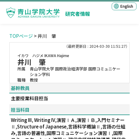
English
研究者情報
TOPページ
> 井川 肇
（最終更新日 : 2024-03-30 11:51:27）
イカワ ハジメ
IKAWA Hajime
井川 肇
所属
青山学院大学 国際政治経済学部 国際コミュニケー
ション学科
職種
教授
基幹教員
主要授業科目担当
担当科目
Writing III, Writing IV,演習ⅠＡ,演習ⅠＢ,入門セミナー
Ⅱ,Structure of Japanese,言語科学概論Ⅱ,言語の仕組
み,言語の普遍性,国際コミュニケーション演習Ⅰ,国際