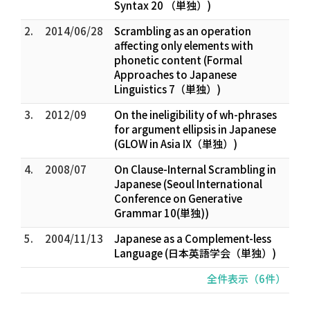
Syntax 20 （単独）)
2.
2014/06/28
Scrambling as an operation
affecting only elements with
phonetic content (Formal
Approaches to Japanese
Linguistics 7（単独）)
3.
2012/09
On the ineligibility of wh-phrases
for argument ellipsis in Japanese
(GLOW in Asia IX（単独）)
4.
2008/07
On Clause-Internal Scrambling in
Japanese (Seoul International
Conference on Generative
Grammar 10(単独))
5.
2004/11/13
Japanese as a Complement-less
Language (日本英語学会（単独）)
全件表示（6件）