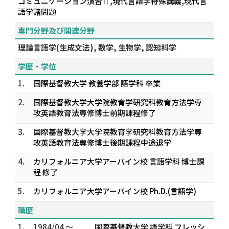
コミュニケーション演習Ⅱ,現代言語学特殊講義,現代言
語学諸問題
専門分野及び関連分野
理論言語学(生成文法), 数学, 生物学, 認知科学
学歴・学位
1.
国際基督教大学 教養学部 語学科 卒業
2.
国際基督教大学大学院教育学研究科教育方法学専
攻英語教育法専修博士前期課程修了
3.
国際基督教大学大学院教育学研究科教育方法学専
攻英語教育法専修博士後期課程中途退学
4.
カリフォルニア大学アーバイン校 言語学科 博士課
程 修了
5.
カリフォルニア大学アーバイン校 Ph.D.(言語学)
職歴
1.
1984/04 ～
国際基督教大学 語学科 フレッシ