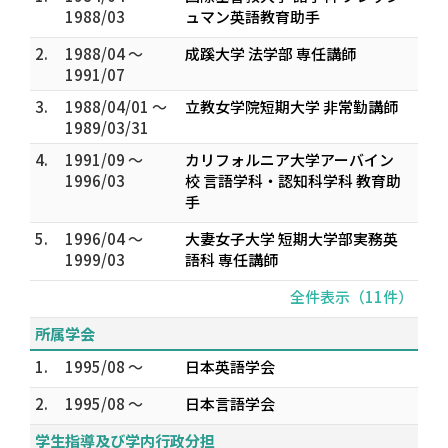
1988/03
ュマン英語教育助手
2.
1988/04 ～
成蹊大学 法学部 専任講師
1991/07
3.
1988/04/01 ～
立教女学院短期大学 非常勤講師
1989/03/31
4.
1991/09 ～
カリフォルニア大学アーバイン
1996/03
校 言語学科・認知科学科 教育助
手
5.
1996/04 ～
大妻女子大学 短期大学部実務英
1999/03
語科 専任講師
全件表示（11件）
所属学会
1.
1995/08 ～
日本英語学会
2.
1995/08 ～
日本言語学会
学生指導及び学内行政分担