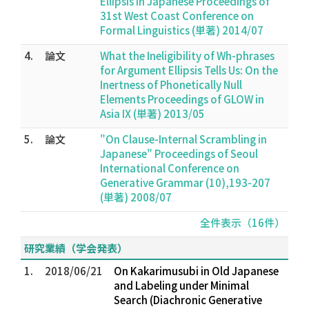
Ellipsis in Japanese Proceedings of
31st West Coast Conference on
Formal Linguistics (単著) 2014/07
4.
論文
What the Ineligibility of Wh-phrases
for Argument Ellipsis Tells Us: On the
Inertness of Phonetically Null
Elements Proceedings of GLOW in
Asia IX (単著) 2013/05
5.
論文
"On Clause-Internal Scrambling in
Japanese" Proceedings of Seoul
International Conference on
Generative Grammar (10),193-207
(単著) 2008/07
全件表示（16件）
研究業績（学会発表）
1.
2018/06/21
On Kakarimusubi in Old Japanese
and Labeling under Minimal
Search (Diachronic Generative