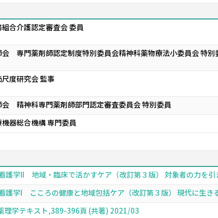
組合介護認定審査会 委員
師会 専門薬剤師認定制度特別委員会精神科薬物療法小委員会 特別
尺度研究会 監事
師会 精神科専門薬剤師部門認定審査委員会 特別委員
機器総合機構 専門委員
看護学II 地域・臨床で活かすケア（改訂第３版） 対象者の力を引き出し
看護学I こころの健康と地域包括ケア（改訂第３版） 現代に生きる人々
キスト,389-396頁 (共著) 2021/03