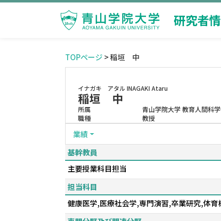
研究者情
TOPページ
> 稲垣 中
イナガキ アタル
INAGAKI Ataru
稲垣 中
所属
青山学院大学 教育人間科学
職種
教授
業績
基幹教員
主要授業科目担当
担当科目
健康医学,医療社会学,専門演習,卒業研究,体育