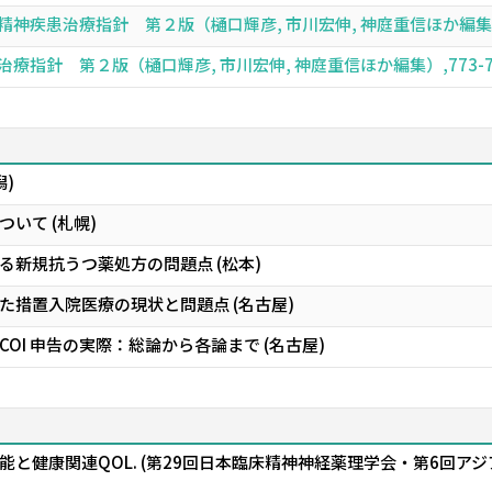
疾患治療指針 第２版（樋口輝彦, 市川宏伸, 神庭重信ほか編集）,93-
指針 第２版（樋口輝彦, 市川宏伸, 神庭重信ほか編集）,773-776頁 
潟)
いて (札幌)
る新規抗うつ薬処方の問題点 (松本)
た措置入院医療の現状と問題点 (名古屋)
OI 申告の実際：総論から各論まで (名古屋)
と健康関連QOL. (第29回日本臨床精神神経薬理学会・第6回ア