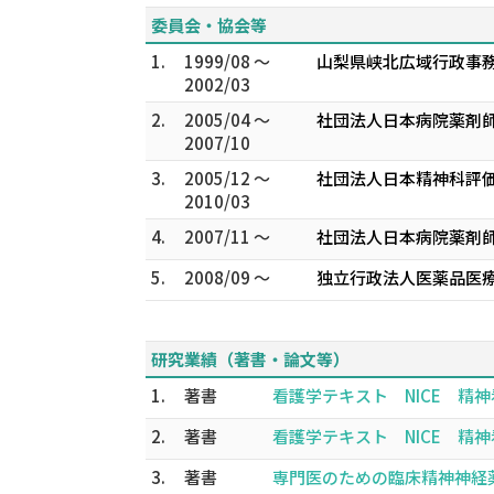
委員会・協会等
1.
1999/08 ～
山梨県峡北広域行政事務
2002/03
2.
2005/04 ～
社団法人日本病院薬剤
2007/10
3.
2005/12 ～
社団法人日本精神科評価
2010/03
4.
2007/11 ～
社団法人日本病院薬剤
5.
2008/09 ～
独立行政法人医薬品医療
研究業績（著書・論文等）
1.
著書
看護学テキスト NICE 精神
2.
著書
看護学テキスト NICE 精神
3.
著書
専門医のための臨床精神神経薬理学テ