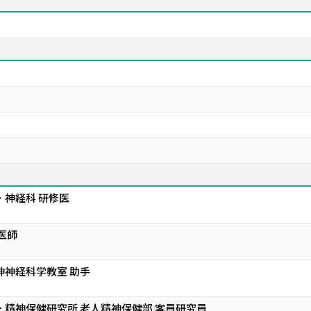
・神経科 研修医
医師
神神経科学教室 助手
 精神保健研究所 老人精神保健部 客員研究員