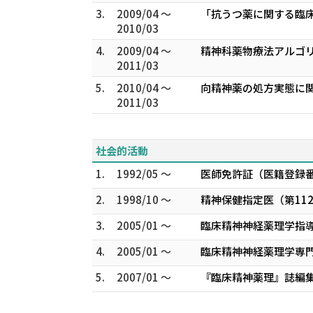
3.
2009/04 ～
「抗うつ薬に関する臨
2010/03
4.
2009/04 ～
精神科薬物療法アルゴ
2011/03
5.
2010/04 ～
向精神薬の処方実態に関
2011/03
社会的活動
1.
1992/05 ～
医師免許証（医籍登録番号
2.
1998/10 ～
精神保健指定医（第112
3.
2005/01 ～
臨床精神神経薬理学指導
4.
2005/01 ～
臨床精神神経薬理学専門
5.
2007/01 ～
『臨床精神薬理』誌編