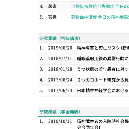
4.
著書
治療抵抗性統合失調症 今日の精神
5.
著書
薬物血中濃度 今日の精神疾患治療
研究業績（招待講演）
1.
2019/06/20
精神障害と死亡リスク (新
2.
2018/07/11
睡眠薬服用後の異常行動につ
3.
2018/01/28
うつ状態の若年患者に対す
4.
2017/06/24
２つのコホート研究から見
5.
2017/06/23
日本精神神経学会におけるC
研究業績（学会発表）
1.
2019/10/11
精神障害者の入院時社会機能
会合同年会)