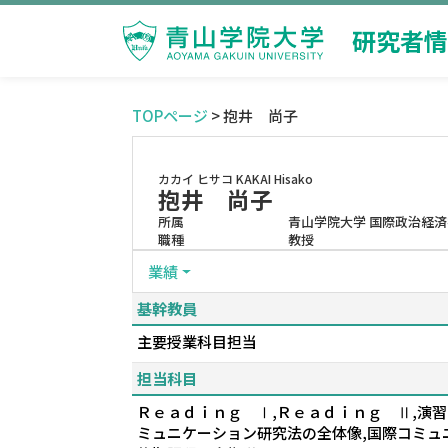
研究者情
TOPページ
> 抱井 尚子
カカイ ヒサコ
KAKAI Hisako
抱井 尚子
所属
青山学院大学 国際政治経
職種
教授
業績
基幹教員
主要授業科目担当
担当科目
Ｒｅａｄｉｎｇ Ⅰ,Ｒｅａｄｉｎｇ Ⅱ,演習
ミュニケーション研究法の全体像,国際コミュ