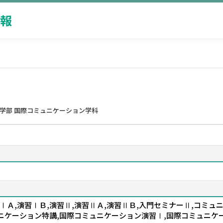
報
済学部 国際コミュニケーション学科
ⅠＡ,演習ⅠＢ,演習Ⅱ,演習ⅡＡ,演習ⅡＢ,入門セミナーⅡ,コミュ
ニケーション特講,国際コミュニケーション演習Ⅰ,国際コミュニケ