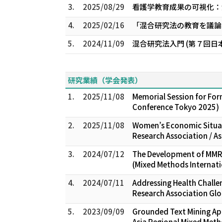
3.
2025/08/29
看護学教育成果の可視化：
4.
2025/02/16
「混合研究法の教育を議論する
5.
2024/11/09
混合研究法入門 (第７回
研究業績（学会発表）
1.
2025/11/08
Memorial Session for Form
Conference Tokyo 2025)
2.
2025/11/08
Women’s Economic Situati
Research Association / A
3.
2024/07/12
The Development of MMR e
(Mixed Methods Internati
4.
2024/07/11
Addressing Health Challe
Research Association Glo
5.
2023/09/09
Grounded Text Mining App
Asia Regional Mixed Met