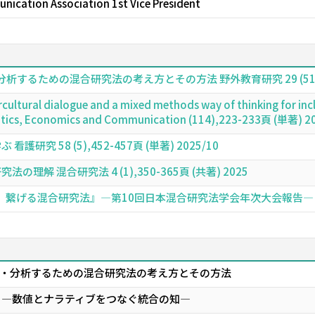
nication Association 1st Vice President
るための混合研究法の考え方とその方法 野外教育研究 29 (51),121-
ercultural dialogue and a mixed methods way of thinking for i
olitics, Economics and Communication (114),223-233頁 (単著) 2
究 58 (5),452-457頁 (単著) 2025/10
解 混合研究法 4 (1),350-365頁 (共著) 2025
る混合研究法』―第10回日本混合研究法学会年次大会報告― 混合研究法 4
・分析するための混合研究法の考え方とその方法
 ―数値とナラティブをつなぐ統合の知―