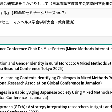
混合研究法を手がかりとして（日本看護学教育学会第35回学術集
」 (JSMMRセミナーシリーズno. 7)
日本ヒューマンヘルス学会学術大会・教育講演）
er Conference Chair Dr. Mike Fetters (Mixed Methods Internatio
on and Gender Identity in Rural Morocco: A Mixed Methods St
sia Resional Conference Tokyo 2025)
-learning Content: Identifying Challenges in Mixed Methods 
onal Research Association Global Conference in Jamaica)
nges in a Rapidly Aging Japanese Society Using Mixed Methods 
bal Conference in Jamaica)
roach (GTxA) : A strategy integrating researchers' insights an
hods Conference 2023)