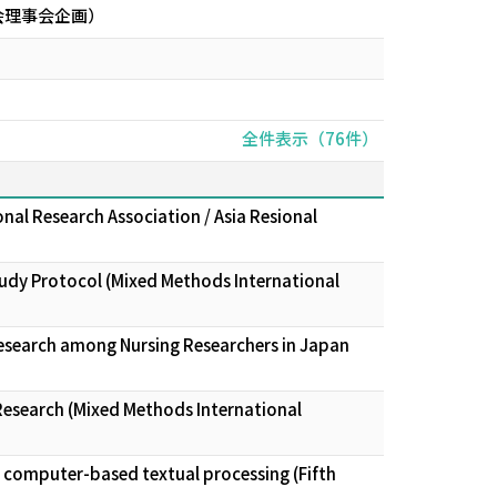
会理事会企画）
全件表示（76件）
nal Research Association / Asia Resional
udy Protocol (Mixed Methods International
Research among Nursing Researchers in Japan
Research (Mixed Methods International
d computer-based textual processing (Fifth