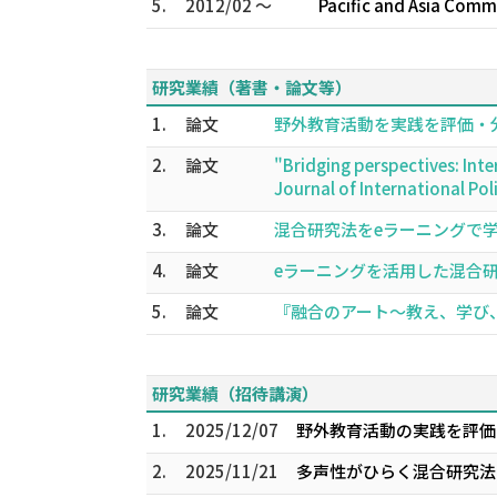
5.
2012/02 ～
Pacific and Asia Commu
研究業績（著書・論文等）
1.
論文
野外教育活動を実践を評価・分析す
2.
論文
"Bridging perspectives: Int
Journal of International P
3.
論文
混合研究法をeラーニングで学ぶ 看護研
4.
論文
eラーニングを活用した混合研究法の理
5.
論文
『融合のアート～教え、学び、繋げ
研究業績（招待講演）
1.
2025/12/07
野外教育活動の実践を評価
2.
2025/11/21
多声性がひらく混合研究法