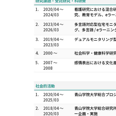
研究課題・受託研究・科研費
1.
2020/04 ～
看護研究における混合研
2024/03
究、教育モデル、eラー
2.
2023/04 ～
多言語対応型在宅モニタ
2026/03
グ、多言語 / eラーニ
3.
2019/04 ～
デュアルモニタリング型
2023/03
4.
2000 ～
社会科学・健康科学研
5.
2007 ～
感情表出における文化差
2008
社会的活動
1.
2020/04 ～
青山学院大学総合プロ
2025/03
2.
2018/04 ～
青山学院大学総合研究
2020/03
ー企画・実施