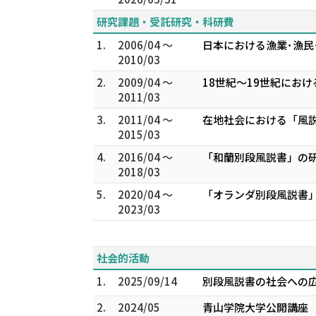
研究課題・受託研究・科研費
1.
2006/04 ～
日本における漁業･漁民･
2010/03
2.
2009/04 ～
18世紀～19世紀にお
2011/03
3.
2011/04 ～
在地社会における「風説
2015/03
4.
2016/04 ～
「和蘭別段風説書」の研
2018/03
5.
2020/04 ～
「オランダ別段風説書」
2023/03
社会的活動
1.
2025/09/14
別段風説書の社会への
2.
2024/05
青山学院大学公開講座