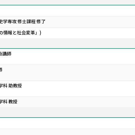
史学専攻 修士課程 修了
末の情報と社会変革」)
勤講師
師
学科 助教授
学科 教授