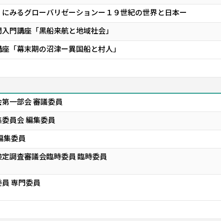
」にみるグローバリゼーションー１９世紀の世界と日本ー
問入門講座「黒船来航と地域社会」
講座「幕末期の沼津ー異国船と村人」
第一部会 審議委員
委員会 編集委員
編集委員
定調査審議会臨時委員 臨時委員
員 専門委員