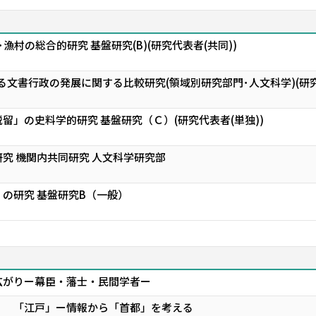
漁村の総合的研究 基盤研究(B)(研究代表者(共同))
ける文書行政の発展に関する比較研究(領域別研究部門･人文科学)(研
留」の史料学的研究 基盤研究（Ｃ）(研究代表者(単独))
究 機関内共同研究 人文科学研究部
の研究 基盤研究B（一般）
広がりー幕臣・藩士・民間学者ー
 「江戸」ー情報から「首都」を考える