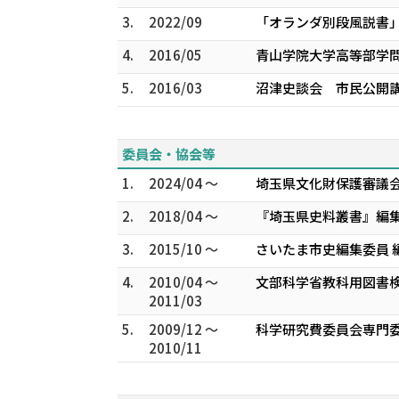
3.
2022/09
「オランダ別段風説書
4.
2016/05
青山学院大学高等部学
5.
2016/03
沼津史談会 市民公開
委員会・協会等
1.
2024/04 ～
埼玉県文化財保護審議会
2.
2018/04 ～
『埼玉県史料叢書』編集
3.
2015/10 ～
さいたま市史編集委員 
4.
2010/04 ～
文部科学省教科用図書検
2011/03
5.
2009/12 ～
科学研究費委員会専門委
2010/11