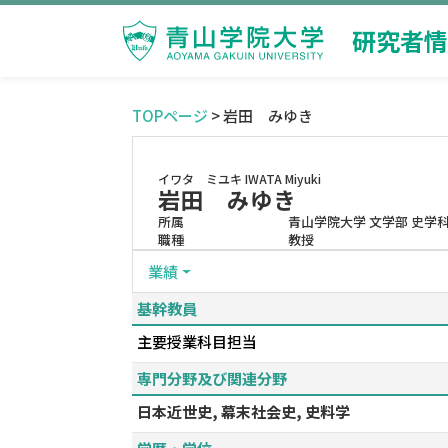
研究者情
TOPページ
> 岩田 みゆき
イワタ ミユキ
IWATA Miyuki
岩田 みゆき
所属
青山学院大学 文学部 史学
職種
教授
業績
基幹教員
主要授業科目担当
専門分野及び関連分野
日本近世史, 幕末社会史, 史料学