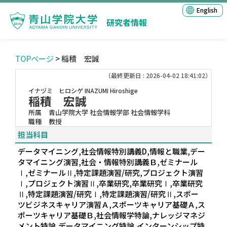
English
研究者情報
TOPページ
> 稲積 宏誠
（最終更新日 : 2026-04-02 18:41:02）
イナヅミ ヒロシゲ
INAZUMI Hiroshige
稲積 宏誠
所属
青山学院大学 社会情報学部 社会情報学科
職種
教授
担当科目
データマイニング,社会情報特別講義D,情報と職業,デー
タマイニング演習,社会・情報特別講義Ｂ,ゼミナール
Ⅰ,ゼミナールⅡ,特定課題演習/研究,プロジェクト演習
Ⅰ,プロジェクト演習Ⅱ,卒業研究,卒業研究Ⅰ,卒業研究
Ⅱ,特定課題演習/研究Ⅰ,特定課題演習/研究Ⅱ,スポー
ツビジネスキャリア演習Ａ,スポーツキャリア基礎Ａ,ス
ポーツキャリア基礎Ｂ,社会情報学特論,ナレッジマネジ
メント特論,データマイニング特論,インターンシップ特