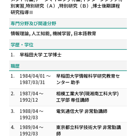
別実習,特別研究（Ａ）,特別研究（Ｂ）,博士後期課程
研究指導Ⅲ
専門分野及び関連分野
情報理論, 人工知能, 機械学習, 日本語教育
学歴・学位
1.
早稲田大学 工学博士
職歴
1.
1984/04/01 ～
早稲田大学情報科学研究教育セ
1987/03/31
ンター 助手
2.
1987/04 ～
相模工業大学(現湘南工科大学)
1992/12
工学部 専任講師
3.
1988/04 ～
電気通信大学 非常勤講師
1992/03
4.
1989/04 ～
東京都立科学技術大学 非常勤講
1992/03
師