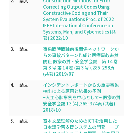
2.
論文
Construction Methods for Error
Correcting Output Codes Using
Constructive Coding and Their
System Evaluations Proc. of 2022
IEEE International Conference on
Systems, Man, and Cybernetics (共
著) 2022/10
3.
論文
事象間時間軸前後関係ネットワークか
らの事故パターン作成と医療事故未然
防止 医療の質・安全学会誌 第 14 巻
第 3 号 第 14 巻 (第 3 号),285-298頁
(共著) 2019/07
4.
論文
インシデントレポートからの重要事象
抽出による原因と結果の予測
−人工心肺事例を中心として− 医療の質
安全学会誌 13 (4),365-374頁 (共著)
2018/10
5.
論文
基本文型理解のためのICTを活用した
日本語学習支援システムの開発 ―プ