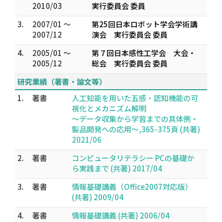
2010/03
実行委員会 委員
3.
2007/01 ～
第25回日本ロボット学会学術講
2007/12
演会 実行委員会 委員
4.
2005/01 ～
第７回日本感性工学会 大会・
2005/12
総会 実行委員会 委員
研究業績（著書・論文等）
1.
著書
人工知能を用いた五感・認知機能の可
視化とメカニズム解明
～データ収集から学習までの具体例・
製品開発への応用～,365-375頁 (共著)
2021/06
2.
著書
コンピュータリテラシー PCの基礎か
ら実践まで (共著) 2017/04
3.
著書
情報基礎講義（Office2007対応版）
(共著) 2009/04
4.
著書
情報基礎講義 (共著) 2006/04