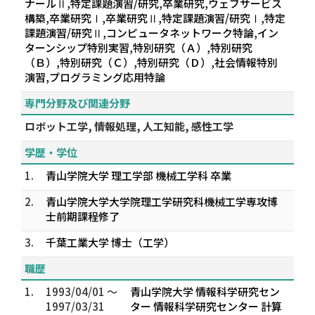
ナールⅡ,特定課題演習/研究,卒業研究,ウェブサービス
構築,卒業研究Ⅰ,卒業研究Ⅱ,特定課題演習/研究Ⅰ,特定
課題演習/研究Ⅱ,コンピュータネットワーク特論,イン
ターンシップ特別実習,特別研究（Ａ）,特別研究
（Ｂ）,特別研究（Ｃ）,特別研究（Ｄ）,社会情報特別
演習,プログラミング応用特論
専門分野及び関連分野
ロボット工学, 情報処理, 人工知能, 感性工学
学歴・学位
1.
青山学院大学 理工学部 機械工学科 卒業
2.
青山学院大学大学院理工学研究科機械工学専攻博
士前期課程修了
3.
千葉工業大学 博士（工学）
職歴
1.
1993/04/01 ～
青山学院大学 情報科学研究セン
1997/03/31
ター 情報科学研究センター 計算