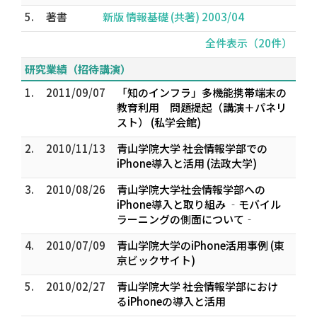
5.
著書
新版 情報基礎 (共著) 2003/04
全件表示（20件）
研究業績（招待講演）
1.
2011/09/07
「知のインフラ」多機能携帯端末の
教育利用 問題提起（講演＋パネリ
スト） (私学会館)
2.
2010/11/13
青山学院大学 社会情報学部での
iPhone導入と活用 (法政大学)
3.
2010/08/26
青山学院大学社会情報学部への
iPhone導入と取り組み ‐モバイル
ラーニングの側面について‐
4.
2010/07/09
青山学院大学のiPhone活用事例 (東
京ビックサイト)
5.
2010/02/27
青山学院大学 社会情報学部におけ
るiPhoneの導入と活用