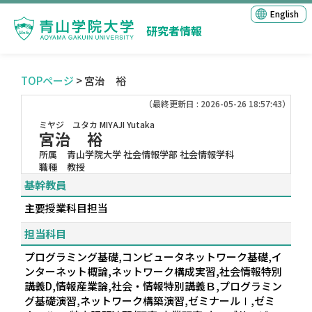
English
研究者情報
TOPページ
> 宮治 裕
（最終更新日 : 2026-05-26 18:57:43）
ミヤジ ユタカ
MIYAJI Yutaka
宮治 裕
所属
青山学院大学 社会情報学部 社会情報学科
職種
教授
基幹教員
主要授業科目担当
担当科目
プログラミング基礎,コンピュータネットワーク基礎,イ
ンターネット概論,ネットワーク構成実習,社会情報特別
講義D,情報産業論,社会・情報特別講義Ｂ,プログラミン
グ基礎演習,ネットワーク構築演習,ゼミナールⅠ,ゼミ