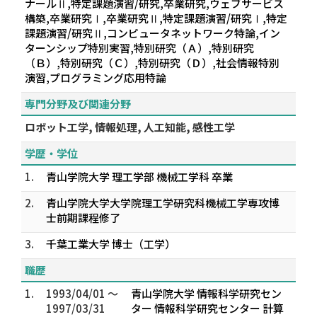
ナールⅡ,特定課題演習/研究,卒業研究,ウェブサービス
構築,卒業研究Ⅰ,卒業研究Ⅱ,特定課題演習/研究Ⅰ,特定
課題演習/研究Ⅱ,コンピュータネットワーク特論,イン
ターンシップ特別実習,特別研究（Ａ）,特別研究
（Ｂ）,特別研究（Ｃ）,特別研究（Ｄ）,社会情報特別
演習,プログラミング応用特論
専門分野及び関連分野
ロボット工学, 情報処理, 人工知能, 感性工学
学歴・学位
1.
青山学院大学 理工学部 機械工学科 卒業
2.
青山学院大学大学院理工学研究科機械工学専攻博
士前期課程修了
3.
千葉工業大学 博士（工学）
職歴
1.
1993/04/01 ～
青山学院大学 情報科学研究セン
1997/03/31
ター 情報科学研究センター 計算