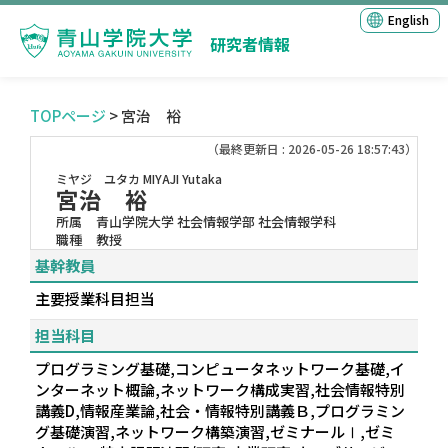
English
研究者情報
TOPページ
> 宮治 裕
（最終更新日 : 2026-05-26 18:57:43）
ミヤジ ユタカ
MIYAJI Yutaka
宮治 裕
所属
青山学院大学 社会情報学部 社会情報学科
職種
教授
基幹教員
主要授業科目担当
担当科目
プログラミング基礎,コンピュータネットワーク基礎,イ
ンターネット概論,ネットワーク構成実習,社会情報特別
講義D,情報産業論,社会・情報特別講義Ｂ,プログラミン
グ基礎演習,ネットワーク構築演習,ゼミナールⅠ,ゼミ