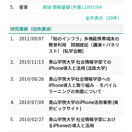
5.
著書
新版 情報基礎 (共著) 2003/04
全件表示（20件）
研究業績（招待講演）
1.
2011/09/07
「知のインフラ」多機能携帯端末の
教育利用 問題提起（講演＋パネリ
スト） (私学会館)
2.
2010/11/13
青山学院大学 社会情報学部での
iPhone導入と活用 (法政大学)
3.
2010/08/26
青山学院大学社会情報学部への
iPhone導入と取り組み ‐モバイル
ラーニングの側面について‐
4.
2010/07/09
青山学院大学のiPhone活用事例 (東
京ビックサイト)
5.
2010/02/27
青山学院大学 社会情報学部におけ
るiPhoneの導入と活用