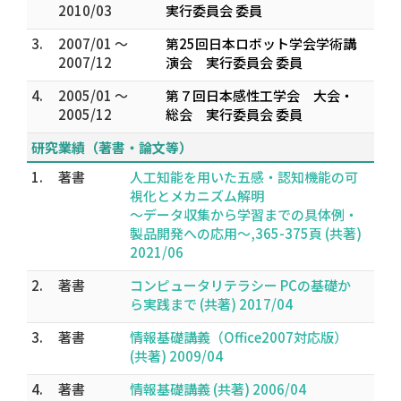
2010/03
実行委員会 委員
3.
2007/01 ～
第25回日本ロボット学会学術講
2007/12
演会 実行委員会 委員
4.
2005/01 ～
第７回日本感性工学会 大会・
2005/12
総会 実行委員会 委員
研究業績（著書・論文等）
1.
著書
人工知能を用いた五感・認知機能の可
視化とメカニズム解明
～データ収集から学習までの具体例・
製品開発への応用～,365-375頁 (共著)
2021/06
2.
著書
コンピュータリテラシー PCの基礎か
ら実践まで (共著) 2017/04
3.
著書
情報基礎講義（Office2007対応版）
(共著) 2009/04
4.
著書
情報基礎講義 (共著) 2006/04