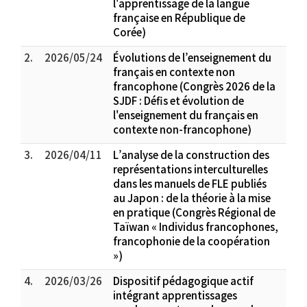
l'apprentissage de la langue
française en République de
Corée)
2.
2026/05/24
Évolutions de l’enseignement du
français en contexte non
francophone (Congrès 2026 de la
SJDF : Défis et évolution de
l'enseignement du français en
contexte non-francophone)
3.
2026/04/11
L’analyse de la construction des
représentations interculturelles
dans les manuels de FLE publiés
au Japon : de la théorie à la mise
en pratique (Congrès Régional de
Taïwan « Individus francophones,
francophonie de la coopération
»)
4.
2026/03/26
Dispositif pédagogique actif
intégrant apprentissages