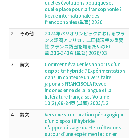
quelles évolutions politiques et
quelle place pour la francophonie ?
Revue internationale des
francophonies (単著) 2026
2.
その他
2024年パリオリンピックにおけるフラ
ンス語圏アフリカ：二国籍選手の重要
性 フランス語圏を知るための61
章,336-340頁 (単著) 2026/03
3.
論文
Comment évaluer les apports d’un
dispositif hybride ? Expérimentation
dans un contexte universitaire
japonais FRANCISOLA Revue
indonésienne de la langue et la
littérature françaises Volume
10(2),69-84頁 (単著) 2025/12
4.
論文
Vers une structuration pédagogique
d'un dispositif hybride
d'apprentissage du FLE : réflexions
autour d'une expérimentation en