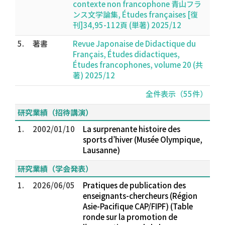
contexte non francophone 青山フラ
ンス文学論集, Études françaises [復
刊]34,95-112頁 (単著) 2025/12
5.
著書
Revue Japonaise de Didactique du
Français, Études didactiques,
Études francophones, volume 20 (共
著) 2025/12
全件表示（55件）
研究業績（招待講演）
1.
2002/01/10
La surprenante histoire des
sports d’hiver (Musée Olympique,
Lausanne)
研究業績（学会発表）
1.
2026/06/05
Pratiques de publication des
enseignants-chercheurs (Région
Asie-Pacifique CAP/FIPF) (Table
ronde sur la promotion de