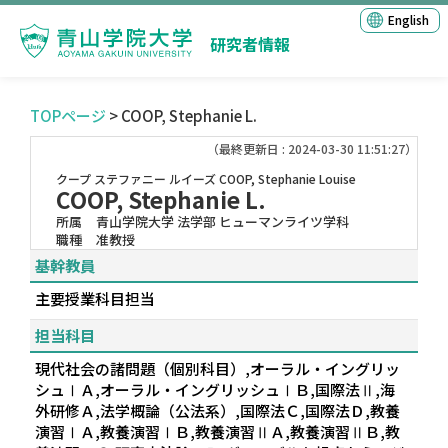
English
研究者情報
TOPページ
> COOP, Stephanie L.
（最終更新日 : 2024-03-30 11:51:27）
クープ ステファニー ルイーズ
COOP, Stephanie Louise
COOP, Stephanie L.
所属
青山学院大学 法学部 ヒューマンライツ学科
職種
准教授
基幹教員
主要授業科目担当
担当科目
現代社会の諸問題（個別科目）,オーラル・イングリッ
シュⅠＡ,オーラル・イングリッシュⅠＢ,国際法Ⅱ,海
外研修Ａ,法学概論（公法系）,国際法Ｃ,国際法Ｄ,教養
演習ⅠＡ,教養演習ⅠＢ,教養演習ⅡＡ,教養演習ⅡＢ,教