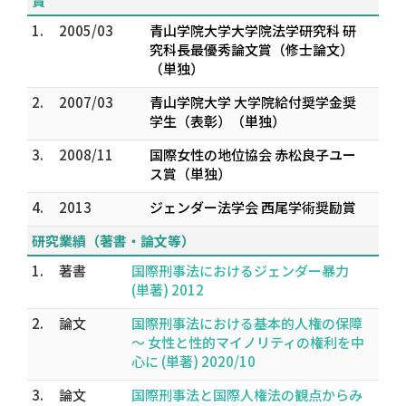
賞
1.
2005/03
青山学院大学大学院法学研究科 研
究科長最優秀論文賞（修士論文）
（単独）
2.
2007/03
青山学院大学 大学院給付奨学金奨
学生（表彰）（単独）
3.
2008/11
国際女性の地位協会 赤松良子ユー
ス賞（単独）
4.
2013
ジェンダー法学会 西尾学術奨励賞
研究業績（著書・論文等）
1.
著書
国際刑事法におけるジェンダー暴力
(単著) 2012
2.
論文
国際刑事法における基本的人権の保障
〜 女性と性的マイノリティの権利を中
心に (単著) 2020/10
3.
論文
国際刑事法と国際人権法の観点からみ