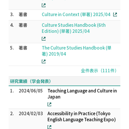
3.
著書
Culture in Context (単著) 2025/04
4.
著書
Culture Studies Handbook (6th
Edition) (単著) 2025/04
5.
著書
The Culture Studies Handbook (単
著) 2019/04
全件表示（111件）
研究業績（学会発表）
1.
2024/06/05
Teaching Language and Culture in
Japan
2.
2024/02/03
Accessibility in Practice (Tokyo
English Language Teaching Expo)