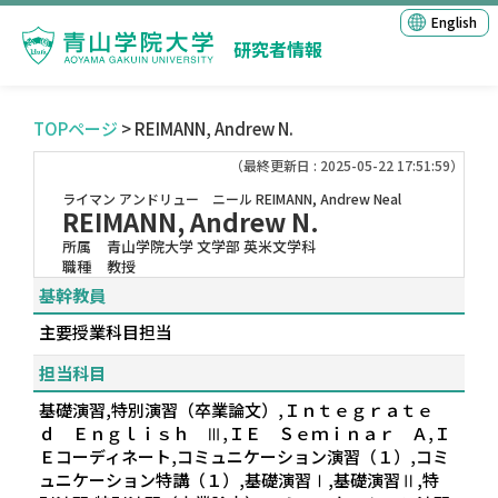
English
研究者情報
TOPページ
> REIMANN, Andrew N.
（最終更新日 : 2025-05-22 17:51:59）
ライマン アンドリュー ニール
REIMANN, Andrew Neal
REIMANN, Andrew N.
所属
青山学院大学 文学部 英米文学科
職種
教授
基幹教員
主要授業科目担当
担当科目
基礎演習,特別演習（卒業論文）,Ｉｎｔｅｇｒａｔｅ
ｄ Ｅｎｇｌｉｓｈ Ⅲ,ＩＥ Ｓｅｍｉｎａｒ Ａ,Ｉ
Ｅコーディネート,コミュニケーション演習（１）,コミ
ュニケーション特講（１）,基礎演習Ⅰ,基礎演習Ⅱ,特