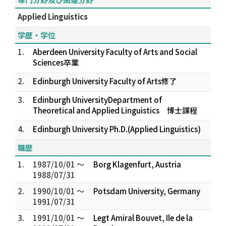
Applied Linguistics
学歴・学位
1.
Aberdeen University Faculty of Arts and Social
Sciences卒業
2.
Edinburgh University Faculty of Arts修了
3.
Edinburgh UniversityDepartment of
Theoretical and Applied Linguistics 博士課程
4.
Edinburgh University Ph.D.(Applied Linguistics)
職歴
1.
1987/10/01 ～
Borg Klagenfurt, Austria
1988/07/31
2.
1990/10/01 ～
Potsdam University, Germany
1991/07/31
3.
1991/10/01 ～
Legt Amiral Bouvet, Ile de la