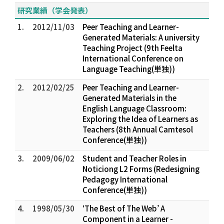
研究業績（学会発表）
1.
2012/11/03
Peer Teaching and Learner-
Generated Materials: A university
Teaching Project (9th Feelta
International Conference on
Language Teaching(単独))
2.
2012/02/25
Peer Teaching and Learner-
Generated Materials in the
English Language Classroom:
Exploring the Idea of Learners as
Teachers (8th Annual Camtesol
Conference(単独))
3.
2009/06/02
Student and Teacher Roles in
Noticiong L2 Forms (Redesigning
Pedagogy International
Conference(単独))
4.
1998/05/30
‘The Best of The Web’ A
Component in a Learner -