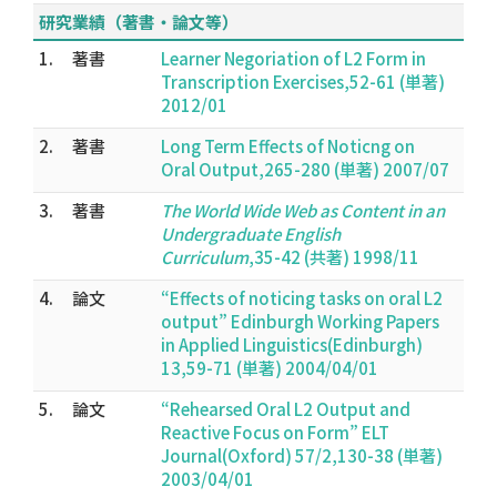
研究業績（著書・論文等）
1.
著書
Learner Negoriation of L2 Form in
Transcription Exercises,52-61 (単著)
2012/01
2.
著書
Long Term Effects of Noticng on
Oral Output,265-280 (単著) 2007/07
3.
著書
The World Wide Web as Content in an
Undergraduate English
Curriculum
,35-42 (共著) 1998/11
4.
論文
“Effects of noticing tasks on oral L2
output” Edinburgh Working Papers
in Applied Linguistics(Edinburgh)
13,59-71 (単著) 2004/04/01
5.
論文
“Rehearsed Oral L2 Output and
Reactive Focus on Form” ELT
Journal(Oxford) 57/2,130-38 (単著)
2003/04/01