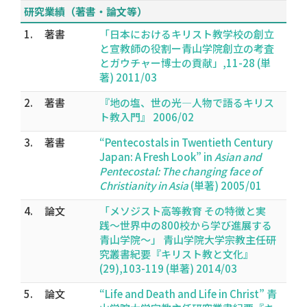
研究業績（著書・論文等）
1.
著書
「日本におけるキリスト教学校の創立
と宣教師の役割ー青山学院創立の考査
とガウチャー博士の貢献」,11-28 (単
著) 2011/03
2.
著書
『地の塩、世の光―人物で語るキリス
ト教入門』 2006/02
3.
著書
“Pentecostals in Twentieth Century
Japan: A Fresh Look” in
Asian and
Pentecostal: The changing face of
Christianity in Asia
(単著) 2005/01
4.
論文
「メソジスト高等教育 その特徴と実
践〜世界中の800校から学び進展する
青山学院〜」 青山学院大学宗教主任研
究叢書紀要『キリスト教と文化』
(29),103-119 (単著) 2014/03
5.
論文
“Life and Death and Life in Christ” 青