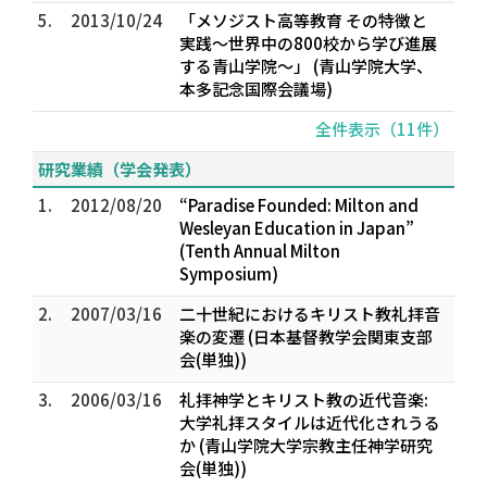
5.
2013/10/24
「メソジスト高等教育 その特徴と
実践〜世界中の800校から学び進展
する青山学院〜」 (青山学院大学、
本多記念国際会議場)
全件表示（11件）
研究業績（学会発表）
1.
2012/08/20
“Paradise Founded: Milton and
Wesleyan Education in Japan”
(Tenth Annual Milton
Symposium)
2.
2007/03/16
二十世紀におけるキリスト教礼拝音
楽の変遷 (日本基督教学会関東支部
会(単独))
3.
2006/03/16
礼拝神学とキリスト教の近代音楽:
大学礼拝スタイルは近代化されうる
か (青山学院大学宗教主任神学研究
会(単独))