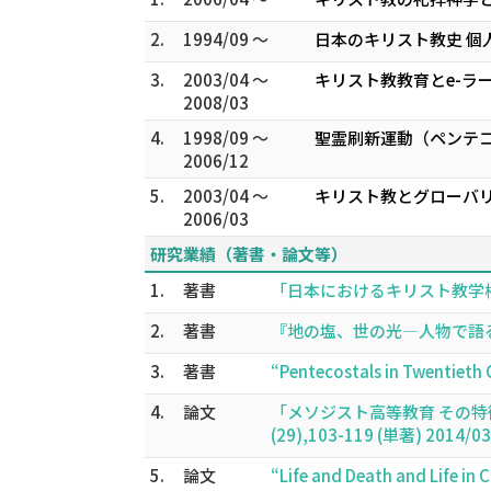
2.
1994/09 ～
日本のキリスト教史 個
3.
2003/04 ～
キリスト教教育とe-ラ
2008/03
4.
1998/09 ～
聖霊刷新運動（ペンテコ
2006/12
5.
2003/04 ～
キリスト教とグローバリ
2006/03
研究業績（著書・論文等）
1.
著書
「日本におけるキリスト教学校の
2.
著書
『地の塩、世の光―人物で語るキ
3.
著書
“Pentecostals in Twentieth 
4.
論文
「メソジスト高等教育 その
(29),103-119 (単著) 2014/03
5.
論文
“Life and Death and L