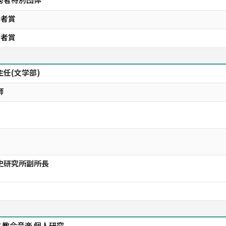
秀者賞
秀者賞
任(文学部)
師
史研究所副所長
教会音楽 個人研究