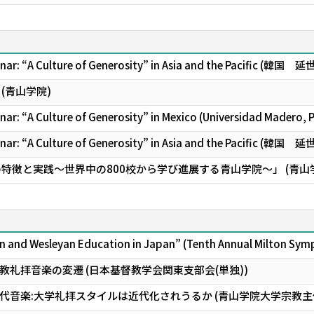
inar: “A Culture of Generosity” in Asia and the Pacific (韓国
(青山学院)
nar: “A Culture of Generosity” in Mexico (Universidad Madero, 
inar: “A Culture of Generosity” in Asia and the Pacific (韓国
の特徴と実践〜世界中の800校から学び進展する青山学院〜」 (青
on and Wesleyan Education in Japan” (Tenth Annual Milton Sy
礼拝音楽の変遷 (日本基督教学会関東支部会(単独))
音楽:大学礼拝スタイルは近代化されうるか (青山学院大学宗教主任