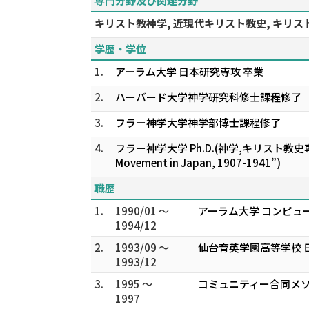
専門分野及び関連分野
キリスト教神学, 近現代キリスト教史, キリス
学歴・学位
1.
アーラム大学 日本研究専攻 卒業
2.
ハーバード大学神学研究科修士課程修了
3.
フラー神学大学神学部博士課程修了
4.
フラー神学大学 Ph.D.(神学,キリスト教史専攻) (Histo
Movement in Japan, 1907-1941”)
職歴
1.
1990/01 ～
アーラム大学 コンピュ
1994/12
2.
1993/09 ～
仙台育英学園高等学校 
1993/12
3.
1995 ～
コミュニティー合同メ
1997