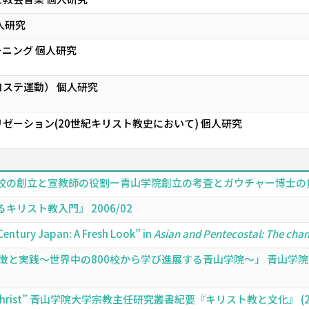
人研究
ーニング 個人研究
ステ運動） 個人研究
ゼーション(20世紀キリスト教史において) 個人研究
創立と宣教師の役割ー青山学院創立の考査とガウチャー博士の貢献」,11
リスト教入門』 2006/02
Century Japan: A Fresh Look” in
Asian and Pentecostal: The chang
特徴と実践〜世界中の800校から学び進展する青山学院〜」 青山学
ife in Christ” 青山学院大学宗教主任研究叢書紀要『キリスト教と文化』 (27),