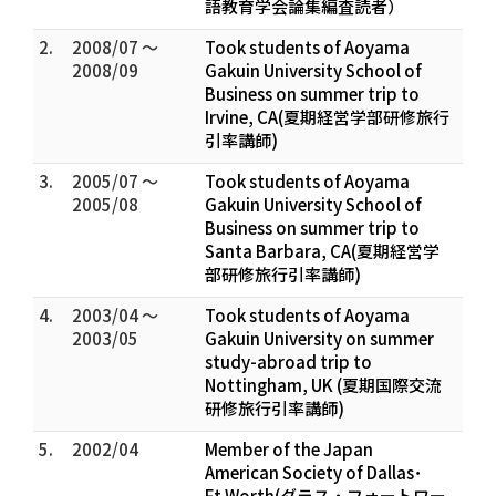
語教育学会論集編査読者）
2.
2008/07 ～
Took students of Aoyama
2008/09
Gakuin University School of
Business on summer trip to
Irvine, CA(夏期経営学部研修旅行
引率講師)
3.
2005/07 ～
Took students of Aoyama
2005/08
Gakuin University School of
Business on summer trip to
Santa Barbara, CA(夏期経営学
部研修旅行引率講師)
4.
2003/04 ～
Took students of Aoyama
2003/05
Gakuin University on summer
study-abroad trip to
Nottingham, UK (夏期国際交流
研修旅行引率講師)
5.
2002/04
Member of the Japan
American Society of Dallas･
Ft.Worth(ダラス・フォートワー