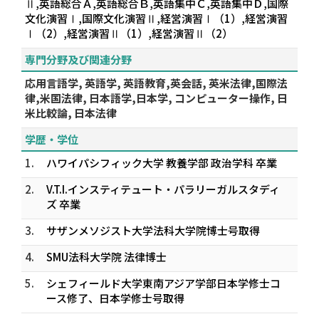
Ⅱ,英語総合Ａ,英語総合Ｂ,英語集中Ｃ,英語集中Ｄ,国際
文化演習Ⅰ,国際文化演習Ⅱ,経営演習Ⅰ（1）,経営演習
Ⅰ（2）,経営演習Ⅱ（1）,経営演習Ⅱ（2）
専門分野及び関連分野
応用言語学, 英語学, 英語教育,英会話, 英米法律,国際法
律,米国法律, 日本語学,日本学, コンピューター操作, 日
米比較論, 日本法律
学歴・学位
1.
ハワイパシフィック大学 教養学部 政治学科 卒業
2.
V.T.I.インスティテュート・パラリーガルスタディ
ズ 卒業
3.
サザンメソジスト大学法科大学院博士号取得
4.
SMU法科大学院 法律博士
5.
シェフィールド大学東南アジア学部日本学修士コ
ース修了、日本学修士号取得