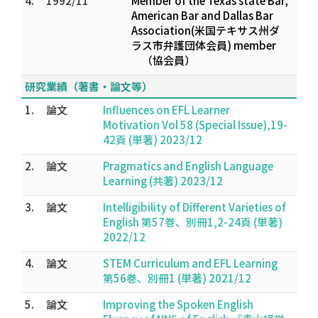
4.
1992/11
Member of the Texas state Bar,
American Bar and Dallas Bar
Association(米国テキサス州ダ
ラス市弁護団体会員) member
（協会員）
研究業績（著書・論文等）
1.
論文
Influences on EFL Learner
Motivation Vol 58 (Special Issue),19-
42頁 (単著) 2023/12
2.
論文
Pragmatics and English Language
Learning (共著) 2023/12
3.
論文
Intelligibility of Different Varieties of
English 第57巻、別冊1,2-24頁 (単著)
2022/12
4.
論文
STEM Curriculum and EFL Learning
第56巻、別冊1 (単著) 2021/12
5.
論文
Improving the Spoken English