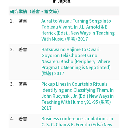
in Japan.
研究業績（著書・論文等）
1.
著書
Aural to Visual: Turning Songs Into
Tableau Vivant. In J.L. Arnold & E.
Herrick (Eds)., New Ways in Teaching
With Music. (単著) 2017
2.
著書
Hatsuwa no Hajime to Owari:
Goyoron teki Choosetsu no
Nasareru Basho [Periphery: Where
Pragmatic Meaning is Negotiated]
(単著) 2017
3.
著書
Pickup Lines in Courtship Rituals:
Identifying and Classifying Them. In
John Rucynski, Jr. (Ed.) New Ways in
Teaching With Humor,91-95 (単著)
2017
4.
著書
Business conference simulations. In
C. S. C. Chan & E. Frendo (Eds.) New