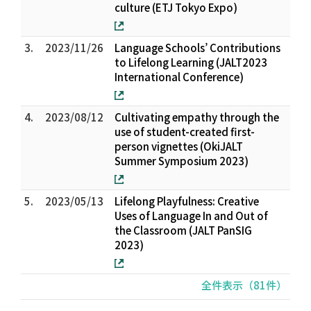
culture (ETJ Tokyo Expo)
3.
2023/11/26
Language Schools’ Contributions
to Lifelong Learning (JALT2023
International Conference)
4.
2023/08/12
Cultivating empathy through the
use of student-created first-
person vignettes (OkiJALT
Summer Symposium 2023)
5.
2023/05/13
Lifelong Playfulness: Creative
Uses of Language In and Out of
the Classroom (JALT PanSIG
2023)
全件表示（81件）