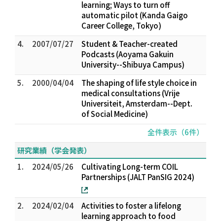
learning; Ways to turn off
automatic pilot (Kanda Gaigo
Career College, Tokyo)
4.
2007/07/27
Student & Teacher-created
Podcasts (Aoyama Gakuin
University--Shibuya Campus)
5.
2000/04/04
The shaping of life style choice in
medical consultations (Vrije
Universiteit, Amsterdam--Dept.
of Social Medicine)
全件表示（6件）
研究業績（学会発表）
1.
2024/05/26
Cultivating Long-term COIL
Partnerships (JALT PanSIG 2024)
2.
2024/02/04
Activities to foster a lifelong
learning approach to food