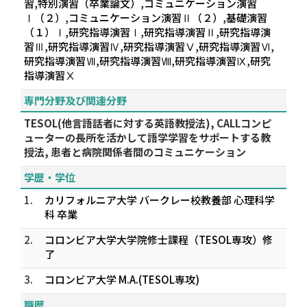
習,特別演習（卒業論文）,コミュニケーション演習
Ⅰ（２）,コミュニケーション演習Ⅱ（２）,基礎演習
（１）Ⅰ,研究指導演習Ⅰ,研究指導演習Ⅱ,研究指導演
習Ⅲ,研究指導演習Ⅳ,研究指導演習Ⅴ,研究指導演習Ⅵ,
研究指導演習Ⅶ,研究指導演習Ⅷ,研究指導演習Ⅸ,研究
指導演習Ⅹ
専門分野及び関連分野
TESOL(他言語話者に対する英語教授法), CALLコンピ
ューターの長所を活かして語学学習をサポートする教
授法, 患者と病院関係者間のコミュニケーション
学歴・学位
1.
カリフォルニア大学 バークレー校教養部 心理科学
科 卒業
2.
コロンビア大学大学院修士課程（TESOL専攻）修
了
3.
コロンビア大学 M.A.(TESOL専攻)
職歴