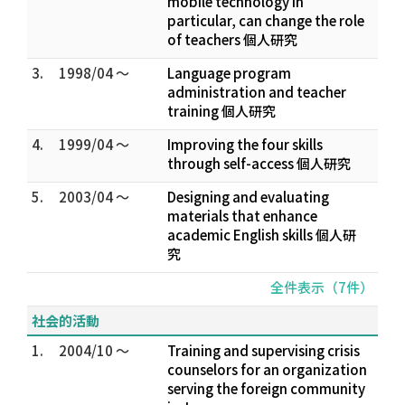
mobile technology in
particular, can change the role
of teachers 個人研究
3.
1998/04 ～
Language program
administration and teacher
training 個人研究
4.
1999/04 ～
Improving the four skills
through self-access 個人研究
5.
2003/04 ～
Designing and evaluating
materials that enhance
academic English skills 個人研
究
全件表示（7件）
社会的活動
1.
2004/10 ～
Training and supervising crisis
counselors for an organization
serving the foreign community