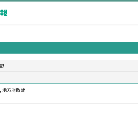
報
野
, 地方財政論