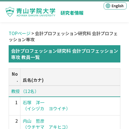
English
研究者情報
TOPページ
> 会計プロフェッション研究科 会計プロフェ
ッション専攻
会計プロフェッション研究科 会計プロフェッション
専攻 教員一覧
No
.
氏名(カナ)
教授 （12名）
1
石塚 洋一
（イシヅカ ヨウイチ）
2
内山 哲彦
（ウチヤマ アキヒコ）