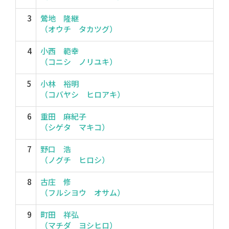
3
鶯地 隆継
（オウチ タカツグ）
4
小西 範幸
（コニシ ノリユキ）
5
小林 裕明
（コバヤシ ヒロアキ）
6
重田 麻紀子
（シゲタ マキコ）
7
野口 浩
（ノグチ ヒロシ）
8
古庄 修
（フルシヨウ オサム）
9
町田 祥弘
（マチダ ヨシヒロ）