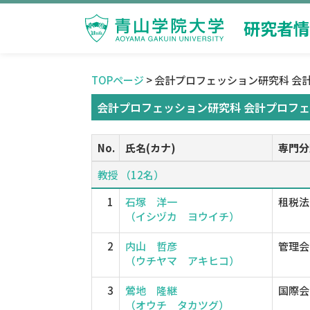
研究者情
TOPページ
> 会計プロフェッション研究科 会
会計プロフェッション研究科 会計プロフェ
No.
氏名(カナ)
専門分
教授 （12名）
1
石塚 洋一
租税法
（イシヅカ ヨウイチ）
2
内山 哲彦
管理会
（ウチヤマ アキヒコ）
3
鶯地 隆継
国際会
（オウチ タカツグ）