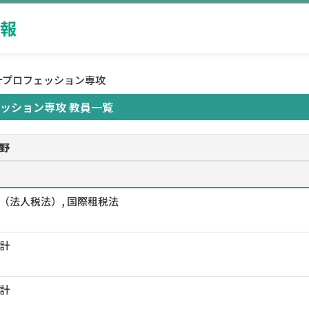
報
計プロフェッション専攻
ッション専攻 教員一覧
野
（法人税法）, 国際租税法
計
計