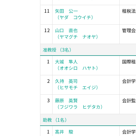
11
矢田 公一
租税法
（ヤダ コウイチ）
12
山口 直也
管理会計論
（ヤマグチ ナオヤ）
准教授 （3名）
1
大城 隼人
国際租
（オオシロ ハヤト）
2
久持 英司
会計学
（ヒサモチ エイジ）
3
藤原 英賢
会計監
（フジワラ ヒデタカ）
助教 （1名）
1
髙井 駿
会計学