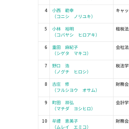
4
小西 範幸
キャッ
（コニシ ノリユキ）
5
小林 裕明
租税法
（コバヤシ ヒロアキ）
6
重田 麻紀子
会社法
（シゲタ マキコ）
7
野口 浩
税法学
（ノグチ ヒロシ）
8
古庄 修
財務会
（フルシヨウ オサム）
9
町田 祥弘
会計学
（マチダ ヨシヒロ）
10
牟禮 恵美子
財務会
（ムレイ エミコ）