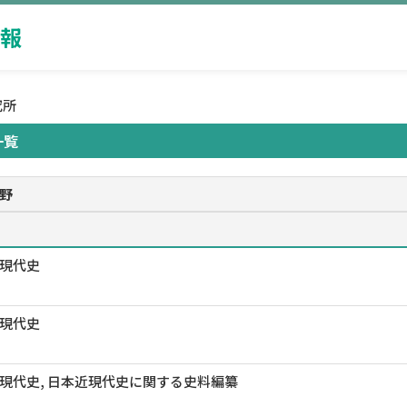
報
究所
一覧
野
現代史
現代史
現代史, 日本近現代史に関する史料編纂