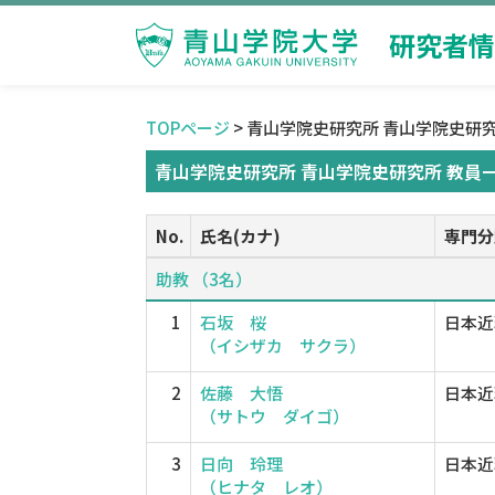
研究者情
TOPページ
> 青山学院史研究所 青山学院史研
青山学院史研究所 青山学院史研究所 教員
No.
氏名(カナ)
専門分
助教 （3名）
1
石坂 桜
日本近
（イシザカ サクラ）
2
佐藤 大悟
日本近
（サトウ ダイゴ）
3
日向 玲理
日本近
（ヒナタ レオ）