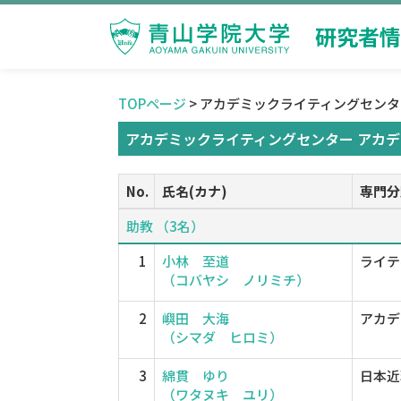
研究者情
TOPページ
> アカデミックライティングセン
アカデミックライティングセンター アカデ
No.
氏名(カナ)
専門分
助教 （3名）
1
小林 至道
ライテ
（コバヤシ ノリミチ）
2
嶼田 大海
アカデ
（シマダ ヒロミ）
3
綿貫 ゆり
日本近
（ワタヌキ ユリ）