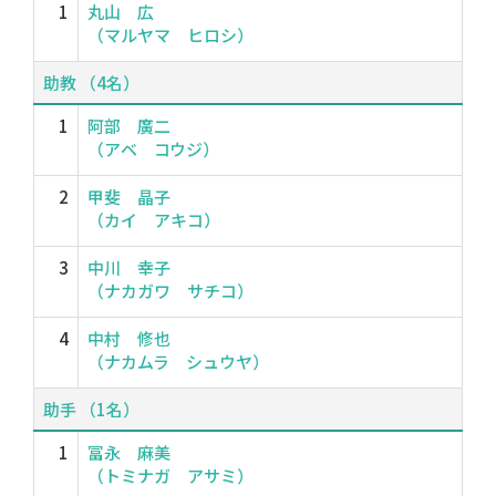
1
丸山 広
（マルヤマ ヒロシ）
助教 （4名）
1
阿部 廣二
（アベ コウジ）
2
甲斐 晶子
（カイ アキコ）
3
中川 幸子
（ナカガワ サチコ）
4
中村 修也
（ナカムラ シュウヤ）
助手 （1名）
1
冨永 麻美
（トミナガ アサミ）