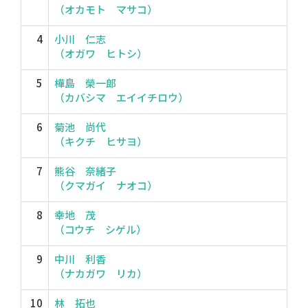
（オカモト マサコ）
4
小川 仁志
（オガワ ヒトシ）
5
樺島 榮一郎
（カバシマ エイイチロウ）
6
菊池 尚代
（キクチ ヒサヨ）
7
熊谷 奈緒子
（クマガイ ナオコ）
8
幸地 茂
（コウチ シゲル）
9
中川 利香
（ナカガワ リカ）
10
林 拓也