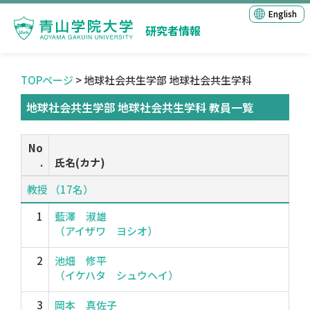
English
研究者情報
TOPページ
> 地球社会共生学部 地球社会共生学科
地球社会共生学部 地球社会共生学科 教員一覧
No
.
氏名(カナ)
教授 （17名）
1
藍澤 淑雄
（アイザワ ヨシオ）
2
池畑 修平
（イケハタ シュウヘイ）
3
岡本 真佐子