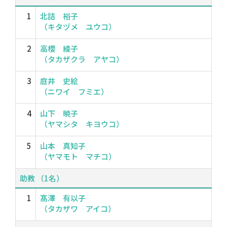
1
北詰 裕子
（キタヅメ ユウコ）
2
高櫻 綾子
（タカザクラ アヤコ）
3
庭井 史絵
（ニワイ フミエ）
4
山下 暁子
（ヤマシタ キヨウコ）
5
山本 真知子
（ヤマモト マチコ）
助教 （1名）
1
髙澤 有以子
（タカザワ アイコ）