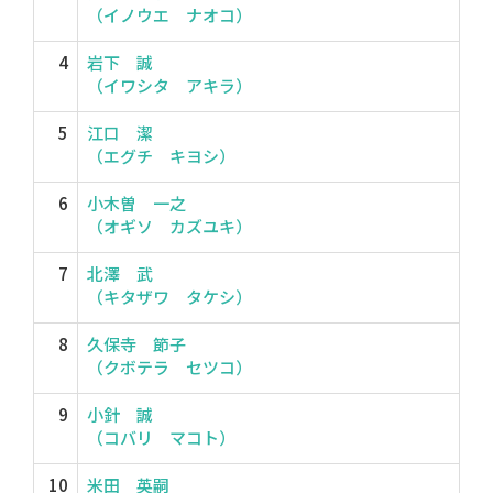
（イノウエ ナオコ）
4
岩下 誠
（イワシタ アキラ）
5
江口 潔
（エグチ キヨシ）
6
小木曽 一之
（オギソ カズユキ）
7
北澤 武
（キタザワ タケシ）
8
久保寺 節子
（クボテラ セツコ）
9
小針 誠
（コバリ マコト）
10
米田 英嗣