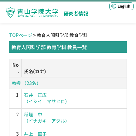
English
研究者情報
TOPページ
> 教育人間科学部 教育学科
教育人間科学部 教育学科 教員一覧
No
.
氏名(カナ)
教授 （23名）
1
石井 正広
（イシイ マサヒロ）
2
稲垣 中
（イナガキ アタル）
3
井上 直子