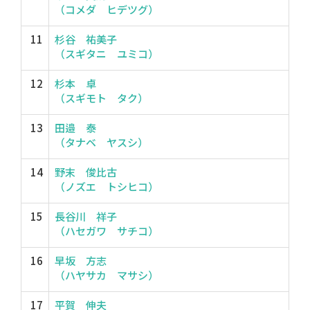
（コメダ ヒデツグ）
11
杉谷 祐美子
（スギタニ ユミコ）
12
杉本 卓
（スギモト タク）
13
田邉 泰
（タナベ ヤスシ）
14
野末 俊比古
（ノズエ トシヒコ）
15
長谷川 祥子
（ハセガワ サチコ）
16
早坂 方志
（ハヤサカ マサシ）
17
平賀 伸夫